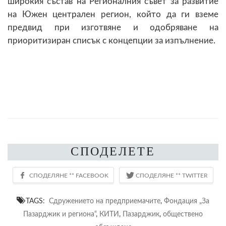
широкия състав на Регионалния съвет за развитие
на Южен централен регион, който да ги вземе
предвид при изготвяне и одобряване на
приоритизиран списък с концепции за изпълнение.
СПОДЕЛЕТЕ
TAGS:
Сдружението на предприемачите
,
Фондация „За
Пазарджик и региона“
,
КИТИ
,
Пазарджик
,
обществено