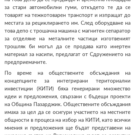
за стари автомобилни гуми, откъдето те да се
товарят на тежкотоварен транспорт и изпращат до
местата за рециклирането им. След оборудване на
това депо с трошачна машина с магнитен сепаратор
за отделяне на металните частици изготвеният
трошляк би могъл да се продава като инертен
материал за насипи, предлагат от Сдружението на
предприемачите.
По време на обществените обсъждания на
концепциите за интегрирани териториални
инвестиции (КИТИ) бяха генерирани множество
идеи и предложения, свързани с бъдещи проекти
на Община Пазарджик. Обществените обсъждания
имаха за цел да се осигури участието на местните
общности в процеса на избор на КИТИ, като всички
мнения и предложения ще бъдат представени на