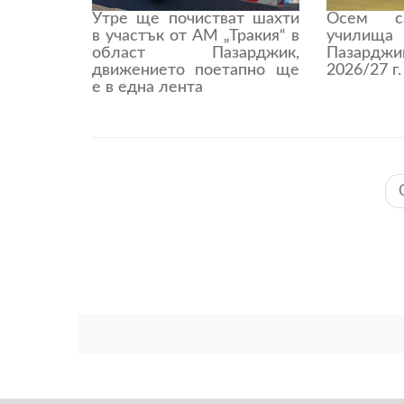
Утре ще почистват шахти
Осем с
в участък от АМ „Тракия“ в
учили
област Пазарджик,
Пазардж
движението поетапно ще
2026/27 г.
е в една лента