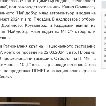
анислав Сечков и Димитър Недков, специалност
ика“, под ръководството на инж. Кадир Османоглу
езанието "Най-добър млад автомонтьор и водач на
Р
март 2024 г. в гр. Пловдив. В надпревара с отбори
Т
о, Драгиново, Крумовград и Кърджали
екипът на
рия "Най-добър млад водач на МПС"- отборно и
А
ечков.
К
И
 в Регионалния кръг на Националното състезание
Х
, което се проведе на 22.03.2024 г. в гр. Пловдив.
Б
10 професионални гимназии. Отборът на ПГМЕТ в
А
 Симонов - 10 „Г“ клас, с ръководител инж. Стела
Те ще представят ПГМЕТ и на националния кръг на
Банско.