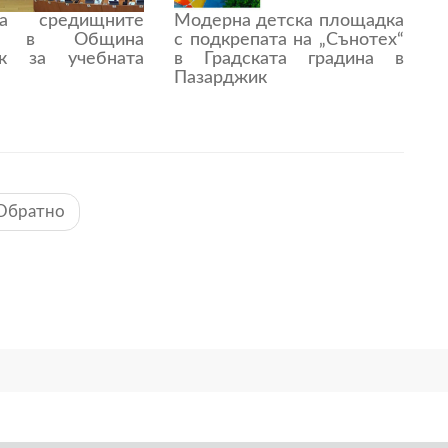
а средищните
Модерна детска площадка
ща в Община
с подкрепата на „Сънотех“
ик за учебната
в Градската градина в
Пазарджик
Обратно