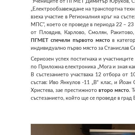
Учениците от ПГМЕТ Димитър Юруков, Ст
„Електрообзавеждане на транспортна техн
взеха участие в Регионалния кръг на съст
МПС", което се проведе в периода 22 – 23 
от Пловдив, Карлово, Смолян, Ракитов
ПГМЕТ спечели първото място
в катего
индивидуално първо място за Станислав С
Сериозен успех постигнаха и участниците
по Приложна електроника „Мога и зная как“
В състезанието участваха 12 отбора от 
състав: Иво Янкулов -11 „В“ клас, и Йоан
Христева, зае престижното
второ място
. 
състезанието, който ще се проведе в град 