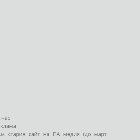
 нас
еклама
ъм стария сайт на ПА медия (до март