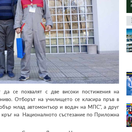
да се похвалят с две високи постижения на
 ниво. Отборът на училището се класира пръв в
добър млад автомонтьор и водач на МПС", а друг
я кръг на Националното състезание по Приложна