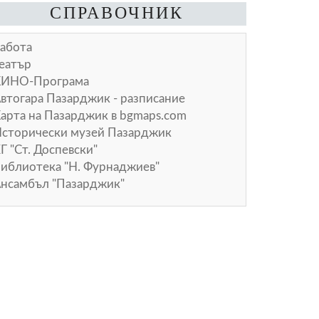
СПРАВОЧНИК
абота
еатър
КИНО-Програма
втогара Пазарджик - разписание
арта на Пазарджик в
bgmaps.com
сторически музей Пазарджик
Г "Ст. Доспевски"
иблиотека "Н. Фурнаджиев"
нсамбъл "Пазарджик"