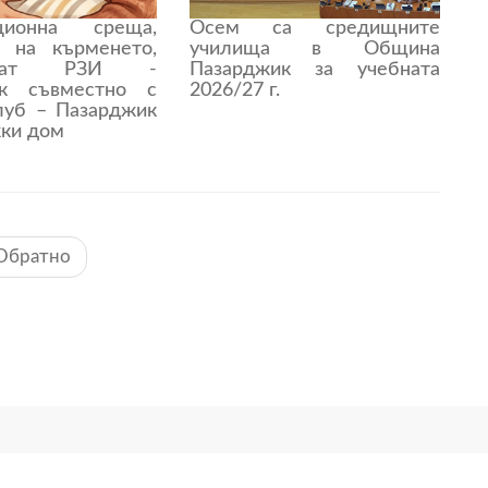
ционна среща,
Осем са средищните
а на кърменето,
училища в Община
зират РЗИ -
Пазарджик за учебната
ик съвместно с
2026/27 г.
луб – Пазарджик
ки дом
Обратно