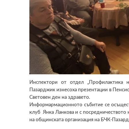
Инспектори от отдел „Профилактика н
Пазарджик изнесоха презентации в Пенсио
Световен ден на здравето.
Информармационното събитие се осъщест
клуб Янка Ланкова и с посредничеството 
на общинската организация на БЧК-Пазард