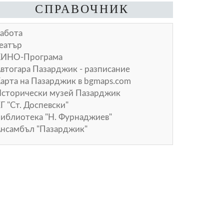
СПРАВОЧНИК
абота
еатър
КИНО-Програма
втогара Пазарджик - разписание
арта на Пазарджик в
bgmaps.com
сторически музей Пазарджик
Г "Ст. Доспевски"
иблиотека "Н. Фурнаджиев"
нсамбъл "Пазарджик"