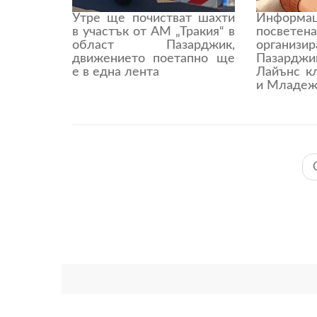
Утре ще почистват шахти
Информа
в участък от АМ „Тракия“ в
посветен
област Пазарджик,
органи
движението поетапно ще
Пазардж
е в една лента
Лайънс к
и Младеж