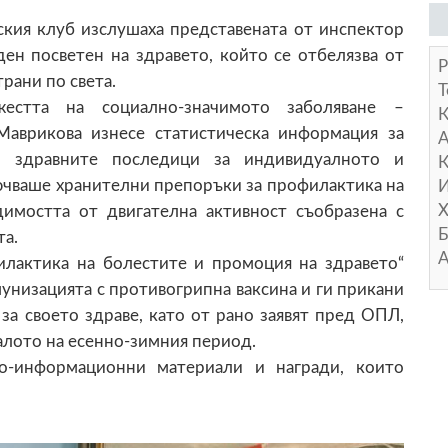
ския клуб изслушаха представената от инспектор
ен посветен на здравето, който се отбелязва от
Р
трани по света.
Т
естта на социално-значимото заболяване –
Маврикова изнесе статистическа информация за
А
и здравните последици за индивидуалното и
К
ючваше хранителни препоръки за профилактика на
И
Х
димостта от двигателна активност съобразена с
Б
та.
А
илактика на болестите и промоция на здравето“
унизацията с противогрипна ваксина и ги прикани
за своето здраве, като от рано заявят пред ОПЛ,
чалото на есенно-зимния период.
но-информационни материали и награди, които