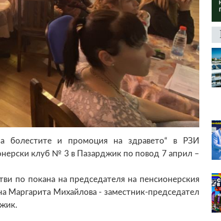
а болестите и промоция на здравето“ в РЗИ
нерски клуб № 3 в Пазарджик по повод 7 април –
ви по покана на председателя на пенсионерския
на Маргарита Михайлова - заместник-председател
жик.