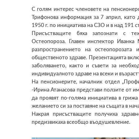
С голям интерес членовете на пенсионер
Трифонова информация за 7 април, като д
1950 г. по инициатива на СЗО и в над 191 с
Присъстващите бяха запознати с теж
Остеопороза. Главен инспектор Иванка 
разпространението на остеопорозата 
общественото здраве. Презентацията вкл
заболяването, както и съвети за необхо
индивидуалното здраве на всеки и възраст
На пенсионерите, началник отдел „Проф
-Ирина Атанасова представи ползите от им
да проявят по-голяма инициатива в грижа 
желанието си за поставяне на същата в на
Накрая присъстващите получиха здрав
предизвикаха всеобщо въодушевление.