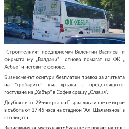
Строителният предприемач Валентин Василев и
фирмата му „Валдани” отново помагат на ФК „
Хебър” и неговите фенове.
Бизнесменът осигури безплатен превоз за агитката
на "гробарите" във връзка с предстоящото
гостуване на „Хебър” в София срещу „Славия”.
Двубоят е от 29-ия кръг на Първа лига и ще се играе
в събота от 17:45 часа на стадион "Ал. Шаламанов" в
столицата.
Записвания за място в автобуса ще се правят на тел.: