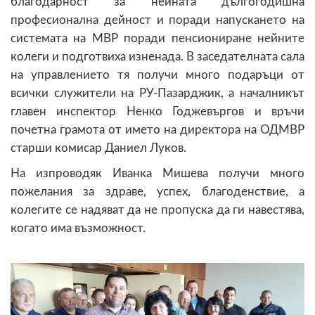
благодарност за нейната дългогодишна
професионална дейност и поради напускането на
системата на МВР поради пенсиониране нейните
колеги и подготвиха изненада. В заседателната сала
на управлението тя получи много подаръци от
всички служители на РУ-Пазарджик, а началникът
главен инспектор Ненко Годжевъргов и връчи
почетна грамота от името на директора на ОДМВР
старши комисар Даниел Луков.
На изпроводяк Иванка Мишева получи много
пожелания за здраве, успех, благоденствие, а
колегите се надяват да не пропуска да ги навестява,
когато има възможност.