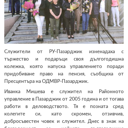
Служители от РУ-Пазарджик изненадаха с
тържество и подаръци своя дългогодишна
колежка, която напуска управлението поради
придобиване право на пенсия, съобщиха от
Пресцентъра на ОДМВР-Пазарджик.
Иванка Мишева е служител на Районното
управление в Пазарджик от 2005 година и от тогава
работи в деловодството. Тя е позната сред
колегите си, като скромен, отзивчив,
добросъвестен човек и служител. Днес в знак на