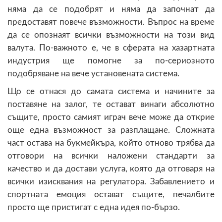
няма да се подобрят и няма да започнат да
предоставят повече възможности. Въпрос на време
да се опознаят всички възможности на този вид
валута. По-важното е, че в сферата на хазартната
индустрия ще помогне за по-сериозното
подобряване на вече установената система.
Що се отнася до самата система и начините за
поставяне на залог, те остават винаги абсолютно
същите, просто самият играч вече може да открие
още една възможност за разплащане. Сложната
част остава на букмейкъра, който отново трябва да
отговори на всички наложени стандарти за
качество и да достави услуга, която да отговаря на
всички изисквания на регулатора. Забавлението и
спортната емоция остават същите, печалбите
просто ще пристигат с една идея по-бързо.