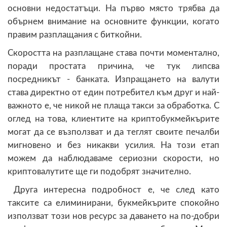
основни недостатъци. На първо място трябва да
обърнем внимание на основните функции, когато
правим разплащания с биткойни.
Скоростта на разплащане става почти моментално,
поради простата причина, че тук липсва
посредникът - банката. Изпращането на валути
става директно от един потребител към друг и най-
важното е, че никой не плаща такси за обработка. С
оглед на това, клиентите на криптобукмейкърите
могат да се възползват и да теглят своите печалби
мигновено и без никакви усилия. На този етап
можем да наблюдаваме сериозни скорости, но
криптовалутите ще ги подобрят значително.
Друга интересна подробност е, че след като
таксите са елиминирани, букмейкърите спокойно
използват този нов ресурс за даването на по-добри