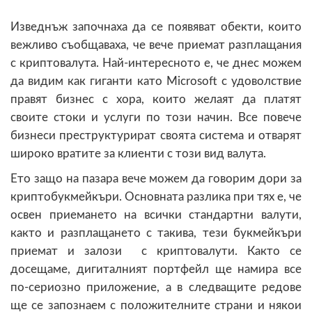
Изведнъж започнаха да се появяват обекти, които
вежливо съобщаваха, че вече приемат разплащания
с криптовалута. Най-интересното е, че днес можем
да видим как гиганти като Microsoft с удоволствие
правят бизнес с хора, които желаят да платят
своите стоки и услуги по този начин. Все повече
бизнеси преструктурират своята система и отварят
широко вратите за клиенти с този вид валута.
Ето защо на пазара вече можем да говорим дори за
криптобукмейкъри. Основната разлика при тях е, че
освен приемането на всички стандартни валути,
както и разплащането с такива, тези букмейкъри
приемат и залози с криптовалути. Както се
досещаме, дигиталният портфейл ще намира все
по-сериозно приложение, а в следващите редове
ще се запознаем с положителните страни и някои