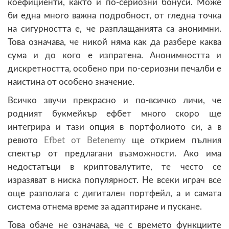
коефициенти, както и по-сериозни бонуси. Може
би една много важна подробност, от гледна точка
на сигурността е, че разплащанията са анонимни.
Това означава, че никой няма как да разбере каква
сума и до кого е изпратена. Анонимността и
дискретността, особено при по-сериозни печалби е
наистина от особено значение.
Всичко звучи прекрасно и по-всичко личи, че
родният букмейкър ефбет много скоро ще
интегрира и тази опция в портфолиото си, а в
ревюто
Efbet от Betenemy
ще открием пълния
спектър от предлагани възможности. Ако има
недостатъци в криптовалутите, те често се
изразяват в ниска популярност. Не всеки играч все
още разполага с дигитален портфейл, а и самата
система отнема време за адаптиране и пускане.
Това обаче не означава, че с времето функциите