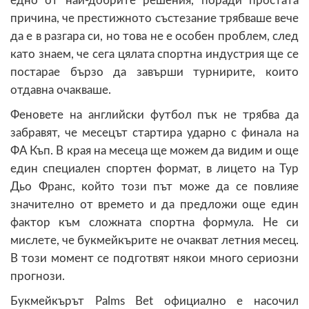
едно от най-добрите решения, поради простата
причина, че престижното състезание трябваше вече
да е в разгара си, но това не е особен проблем, след
като знаем, че сега цялата спортна индустрия ще се
постарае бързо да завърши турнирите, които
отдавна очакваше.
Феновете на английски футбол пък не трябва да
забравят, че месецът стартира ударно с финала на
ФА Къп. В края на месеца ще можем да видим и още
един специален спортен формат, в лицето на Тур
Дьо Франс, който този път може да се повлияе
значително от времето и да предложи още един
фактор към сложната спортна формула. Не си
мислете, че букмейкърите не очакват летния месец.
В този момент се подготвят някои много сериозни
прогнози.
Букмейкърът Palms Bet официално е насочил