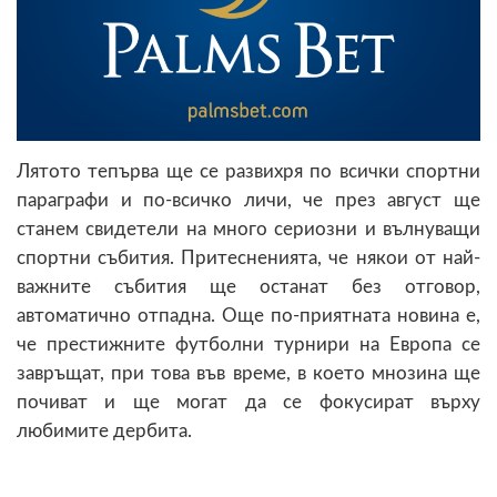
Лятото тепърва ще се развихря по всички спортни
параграфи и по-всичко личи, че през август ще
станем свидетели на много сериозни и вълнуващи
спортни събития. Притесненията, че някои от най-
важните събития ще останат без отговор,
автоматично отпадна. Още по-приятната новина е,
че престижните футболни турнири на Европа се
завръщат, при това във време, в което мнозина ще
почиват и ще могат да се фокусират върху
любимите дербита.