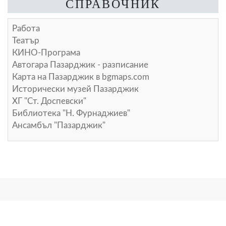
СПРАВОЧНИК
Работа
Театър
КИНО-Програма
Автогара Пазарджик - разписание
Карта на Пазарджик в
bgmaps.com
Исторически музей Пазарджик
ХГ "Ст. Доспевски"
Библиотека "Н. Фурнаджиев"
Ансамбъл "Пазарджик"