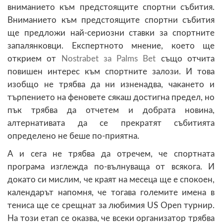
вниманието към предстоящите спортни събития.
Вниманието към предстоящите спортни събития
ще предложи най-сериозни ставки за спортните
запалянковци. Експертното мнение, което ще
открием от
Nostrabet за Palms Bet
също отчита
повишен интерес към спортните залози. И това
изобщо не трябва да ни изненадва, чакането и
търпението на феновете сякаш достигна предел, но
пък трябва да отчетем и добрата новина,
алтернативата да се прекратят събитията
определено не беше по-приятна.
А и сега не трябва да отречем, че спортната
програма изглежда по-вълнуваща от всякога. И
докато си мислим, че краят на месеца ще е спокоен,
календарът напомня, че тогава големите имена в
тениса ще се срещнат за любимия US Open турнир.
На този етап се оказва, че всеки организатор трябва