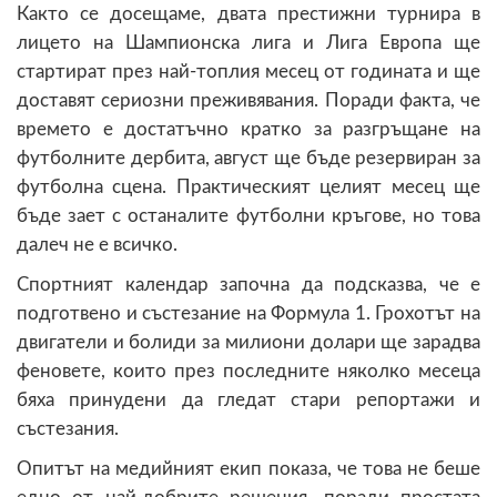
Както се досещаме, двата престижни турнира в
лицето на Шампионска лига и Лига Европа ще
стартират през най-топлия месец от годината и ще
доставят сериозни преживявания. Поради факта, че
времето е достатъчно кратко за разгръщане на
футболните дербита, август ще бъде резервиран за
футболна сцена. Практическият целият месец ще
бъде зает с останалите футболни кръгове, но това
далеч не е всичко.
Спортният календар започна да подсказва, че е
подготвено и състезание на Формула 1. Грохотът на
двигатели и болиди за милиони долари ще зарадва
феновете, които през последните няколко месеца
бяха принудени да гледат стари репортажи и
състезания.
Опитът на медийният екип показа, че това не беше