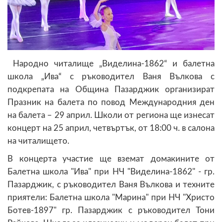
Народно читалище „Виделина-1862“ и балетна
школа „Ива“ с ръководител Ваня Вълкова с
подкрепата на Община Пазарджик организират
Празник на балета по повод Международния ден
на балета – 29 април. Школи от региона ще изнесат
концерт на 25 април, четвъртък, от 18:00 ч. в салона
на читалището.
В концерта участие ще вземат домакините от
Балетна школа "Ива" при НЧ "Виделина-1862" - гр.
Пазарджик, с ръководител Ваня Вълкова и техните
приятели: Балетна школа "Марина" при НЧ "Христо
Ботев-1897" гр. Пазарджик с ръководител Тони