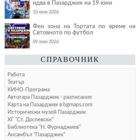
идва в Пазарджик на 19 юни
10 юни 2026
Фен зона на Тортата по време на
Свтовното по футбол
09 юни 2026
СПРАВОЧНИК
Работа
Театър
КИНО-Програма
Автогара Пазарджик - разписание
Карта на Пазарджик в
bgmaps.com
Исторически музей Пазарджик
ХГ "Ст. Доспевски"
Библиотека "Н. Фурнаджиев"
Ансамбъл "Пазарджик"