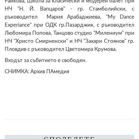
Райкова, Школа за класически и модерен балет при
НЧ "Н. Й. Вапцаров" - гр. Стамболийски, с
ръководител Мария Арабаджиева, "My Dance
Experiance" при ОДК гр.Пазарджик, с ръководител
Любомира Попова, Танцово студио "Милениум" при
НЧ "Христо Смирненски" и НЧ "Захари Стоянов" гр.
Пловдив с ръководител Цветомира Крумова.
Входът за събитието е свободен.
СНИМКА: Архив ПАмедия