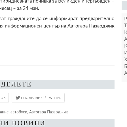
тиридневната почивка за Великден и Гергьовден –
месец – за 24 май.
т гражданите да се информират предварително
Р
Т
кия информационен център на Автогара Пазарджик
А
К
И
Х
Б
А
ОДЕЛЕТЕ
сание
,
автобуси
,
Автогара Пазарджик
НИ НОВИНИ