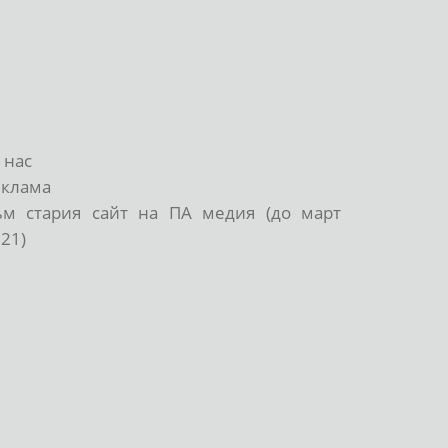
 нас
еклама
ъм стария сайт на ПА медия (до март
21)