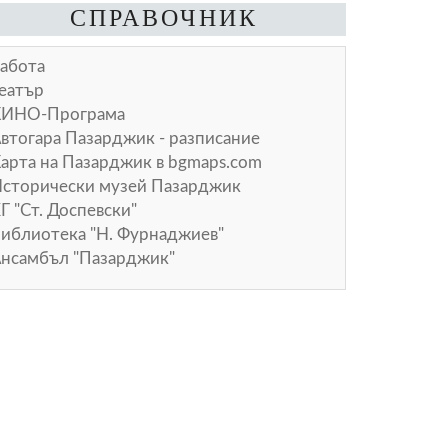
СПРАВОЧНИК
абота
еатър
КИНО-Програма
втогара Пазарджик - разписание
арта на Пазарджик в
bgmaps.com
сторически музей Пазарджик
Г "Ст. Доспевски"
иблиотека "Н. Фурнаджиев"
нсамбъл "Пазарджик"