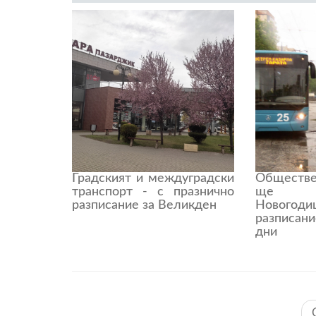
Градският и междуградски
Обществе
транспорт - с празнично
ще р
разписание за Великден
Новогод
разписани
дни