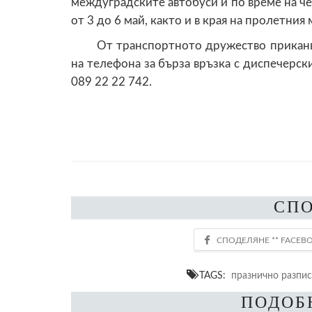
междуградските автобуси и по време на че
от 3 до 6 май, както и в края на пролетния 
От транспортното дружество приканва
на телефона за бърза връзка с диспечерс
089 22 22 742.
СП
TAGS:
празнично разпи
ПОДОБ