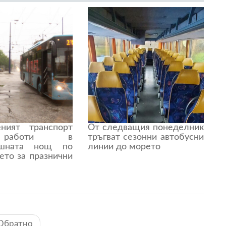
ният транспорт
От следващия понеделник
аботи в
тръгват сезонни автобусни
ишната нощ по
линии до морето
ето за празнични
Обратно