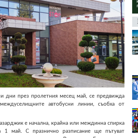
ни през пролетния месец май, се предвижда
междуселищните автобусни линии, съобха от
Пазарджик е начална, крайна или междинна спирка
а 1 май. С празнично разписание ще пътуват