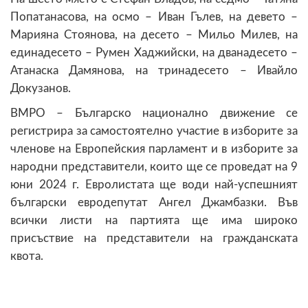
Попатанасова, на осмо – Иван Гълев, на девето –
Марияна Стоянова, на десето – Мильо Милев, на
единадесето – Румен Хаджийски, на дванадесето –
Атанаска Дамянова, на тринадесето – Ивайло
Докузанов.
ВМРО – Българско национално движение се
регистрира за самостоятелно участие в изборите за
членове на Европейския парламент и в изборите за
народни представители, които ще се проведат на 9
юни 2024 г. Евролистата ще води най-успешният
български евродепутат Ангел Джамбазки. Във
всички листи на партията ще има широко
присъствие на представители на гражданската
квота.