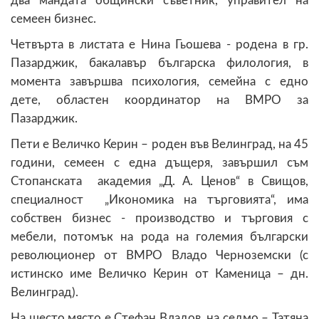
два мандата общински съветник, управител на
семеен бизнес.
Четвърта в листата е Нина Гьошева - родена в гр.
Пазарджик, бакалавър българска филология, в
момента завършва психология, семейна с едно
дете, областен координатор на ВМРО за
Пазарджик.
Пети е Величко Керин – роден във Велинград, на 45
години, семеен с една дъщеря, завършил съм
Стопанската академия „Д. А. Ценов“ в Свищов,
специалност „Икономика на търговията“, има
собствен бизнес - производство и търговия с
мебели, потомък на рода на големия български
революционер от ВМРО Владо Черноземски (с
истинско име Величко Керин от Каменица – дн.
Велинград).
На шесто място е Стефан Владов, на седмо – Татяна