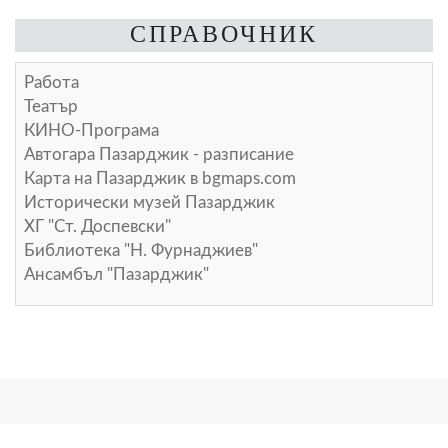
СПРАВОЧНИК
Работа
Театър
КИНО-Програма
Автогара Пазарджик - разписание
Карта на Пазарджик в
bgmaps.com
Исторически музей Пазарджик
ХГ "Ст. Доспевски"
Библиотека "Н. Фурнаджиев"
Ансамбъл "Пазарджик"