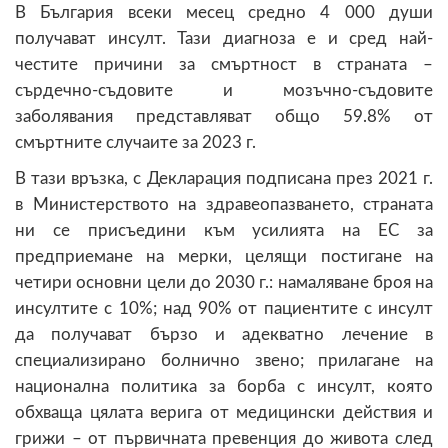
В България всеки месец средно 4 000 души
получават инсулт. Тази диагноза е и сред най-
честите причини за смъртност в страната –
сърдечно-съдовите и мозъчно-съдовите
заболявания представляват общо 59.8% от
смъртните случаите за 2023 г.
В тази връзка, с Декларация подписана през 2021 г.
в Министерството на здравеопазването, страната
ни се присъедини към усилията на ЕС за
предприемане на мерки, целящи постигане на
четири основни цели до 2030 г.: намаляване броя на
инсултите с 10%; над 90% от пациентите с инсулт
да получават бързо и адекватно лечение в
специализирано болнично звено; прилагане на
национална политика за борба с инсулт, която
обхваща цялата верига от медицински действия и
грижи – от първичната превенция до живота след