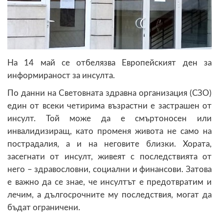
На 14 май се отбелязва Европейският ден за
информираност за инсулта.
По данни на Световната здравна организация (СЗО)
един от всеки четирима възрастни е застрашен от
инсулт. Той може да е смъртоносен или
инвалидизиращ, като променя живота не само на
пострадалия, а и на неговите близки. Хората,
засегнати от инсулт, живеят с последствията от
него – здравословни, социални и финансови. Затова
е важно да се знае, че инсултът е предотвратим и
лечим, а дългосрочните му последствия, могат да
бъдат ограничени.