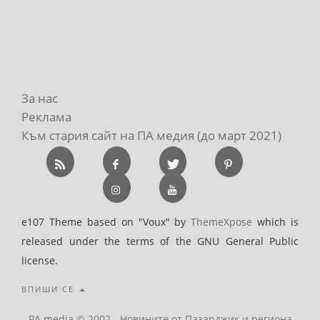
За нас
Реклама
Към стария сайт на ПА медия (до март 2021)
e107 Theme based on "Voux" by
ThemeXpose
which is
released under the terms of the GNU General Public
license.
ВПИШИ СЕ
PA media © 2002 - Новините от Пазарджик и региона