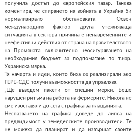
получила достъп до европейския пазар. Танева
коментира, че спирането на войната в Украйна би
нормализирало обстановката. Освен
международния фактор, друга утежняваща
ситуацията в сектора причина е ненавременните и
неефективни действия от страна на правителството
на Промяната, включително неосигуряването на
необходимия бюджет за подпомагане по т.нар.
Украинска мярка.
Тя начерта и идеи, които биха се реализирали ако
ГЕРБ-СДС получи възможността да управлява.
„Ще въведем пакети от спешни мерки. Беше
нарушен ритъма на работа на фермерите. Никога не
сме изоставяли до сега с графика за плащанията.
Неспазването на графика доведе до липса на
предвидимост у земеделските производители. Те
не можеха да планират и да извършат своите