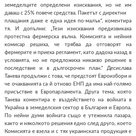
земеделците определени изисквания, но не им
даваш с 25% повече средства. Пакетът с директни
плащания даже е една идея по-малък“, коментира
тя. И допълни: „Тези изисквания предизвикаха
протестна фермерска вълна. Комисията и нейния
комисар решиха, че трябва да отговорят на
фермерите и приеха регламент, като дадоха назад в
условията, но не предложиха никакво решение в
последствие и в дългосрочен план.“ Десислава
Танева продължи с това, че предстоят Евроизбори и
че очакванията са й отново ЕНП да има най-голямо
присъствие в Европарламента. Друга тема, която
Танева коментира е въздействието на войната в
Украйна в земеделския сектор в България и Европа.
По нейни думи войната също е утежнила пазара,
както и няколкото решения едно след друго, което
Комисията е взела и с тях украинската продукция е