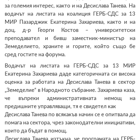
за големия интерес, както и на Десислава Танева. На
водачът на листата на коалиция ГЕРБ-СДС за 13
МИР Пазарджик Екатерина Захариева, както и на
доц. д-р Георги Костов – университетски
преподавател и бивш заместник-министър на
Земеделието, храните и горите, който също бе
сред гостите на форума.
Водачът на листата на ГЕРБ-СДС за 13 МИР
Екатерина Захариева даде категоричната си висока
оценка за работата на Десислава Танева в сектор
„Земеделие“ в Народното събрание. Захариева каза,
че въпреки административната немощ на
предишните управляващи, тя е свидетел как
Десислава Танева по всякакъв начин се е опитвала да
помага на сектора, чрез законодателни инициативи,
които да бъдат в помощ.
Десислава Танева изтъкна, че програмата на ГЕРБ-