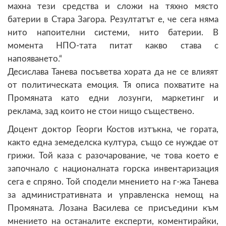
махна тези средства и сложи на тяхно място
батерии в Стара Загора. Резултатът е, че сега няма
нито напоителни системи, нито батерии. В
момента НПО-тата питат какво става с
напояването.“
Десислава Танева посъветва хората да не се влияят
от политическата емоция. Тя описа похватите на
Промяната като едни лозунги, маркетинг и
реклама, зад които не стои нищо съществено.
Доцент доктор Георги Костов изтъкна, че гората,
както една земеделска култура, също се нуждае от
грижи. Той каза с разочарование, че това което е
започнало с националната горска инвентаризация
сега е спряно. Той сподели мнението на г-жа Танева
за административната и управленска немощ на
Промяната. Лозана Василева се присъедини към
мнението на останалите експерти, коментирайки,