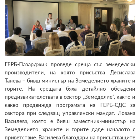
ГЕРБ-Пазарджик проведе среща със земеделски
производители, на която присъства Десислава
Танева – бивш министър на Земеделието храните и
горите. На срещата бяха детайлно обсъдени
предизвикателствата в сектор „Земеделие“, както и
какво предвижда програмата на ГЕРБ-СДС за
сектора при следващ управленски мандат. Лозана
Василева, която е бивш заместник-министър на
Земеделието, храните и горите даде началото с
приветствие. Василева благодари на присъстващите