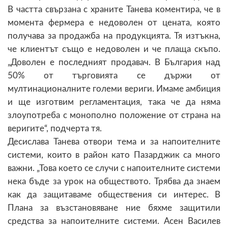
В частта свързана с храните Танева коментира, че в
момента фермера е недоволен от цената, която
получава за продажба на продукцията. Тя изтъкна,
че клиентът също е недоволен и че плаща скъпо.
„Доволен е последният продавач. В България над
50% от търговията се държи от
мултинационалните големи вериги. Имаме амбиция
и ще изготвим регламентация, така че да няма
злоупотреба с монополно положение от страна на
веригите“, подчерта тя.
Десислава Танева отвори тема и за напоителните
системи, които в район като Пазарджик са много
важни. „Това което се случи с напоителните системи
нека бъде за урок на обществото. Трябва да знаем
как да защитаваме обществения си интерес. В
Плана за възстановяване ние бяхме защитили
средства за напоителните системи. Асен Василев