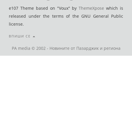
e107 Theme based on "Voux" by
ThemeXpose
which is
released under the terms of the GNU General Public
license.
ВПИШИ СЕ
PA media © 2002 - Новините от Пазарджик и региона