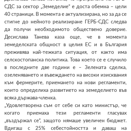
СДС за сектор „Земеделие“ е доста обемна – цели
40 страници. В момента е актуализирана, но за да се
стигне до нейното реализиране ГЕРБ-СДС следва
да получи необходимото обществено доверие.
Десислава Танева каза още, че в момента
земеделската общност в целия ЕС и в България
преживява най-тежката ситуация, от както има
селскостопанска политика. Това което се е случило
в последните две години е – Зелената сделка,
озеленяването и въвеждането на високи изисквания
към фермерите, приемането на нови регламенти,
които определиха развитието на земеделието във
всяка държава-членка.
„Удовлетворена съм от себе си като министър, че
когато приемаха тези регламенти гласувах
„въздържал се“, защото нямаше увеличен бюджет.
Вдигаш с 25% себестойността и даваш на