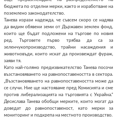
бюджета по отделни мерки, както и изработване на
поземлено законодателство.
Танева изрази надежда, че съвсем скоро се надява
да видим обявени земи от Държавен землен фонд,
които ще бъдат подложени на търгове по новия
ред. Търговете първо трябва да са за
зеленчукопроизводство, трайни насаждения и
животновъди, които искат да произвеждат фураж,
заяви тя.
Като най-голямо предизвикателство Танева посочи
възстановяването на равнопоставеността в сектора.
„Възстановяването на равнопоставеността може да
се случи. Ние ще настояваме пред Комисията и сме
против либерализацията на търговията с Украйна.“
Десислава Танева обобщи мерките, които могат да
доведат до равнопоставеност, като мерки за
мониторинг и подкрепа на местното производство.