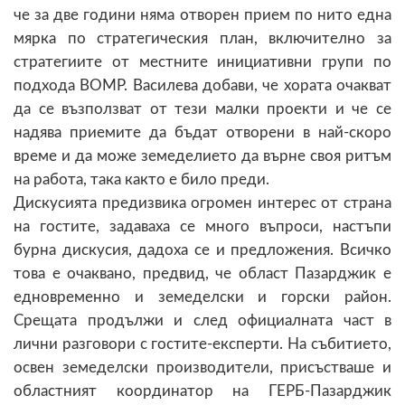
че за две години няма отворен прием по нито една
мярка по стратегическия план, включително за
стратегиите от местните инициативни групи по
подхода ВОМР. Василева добави, че хората очакват
да се възползват от тези малки проекти и че се
надява приемите да бъдат отворени в най-скоро
време и да може земеделието да върне своя ритъм
на работа, така както е било преди.
Дискусията предизвика огромен интерес от страна
на гостите, задаваха се много въпроси, настъпи
бурна дискусия, дадоха се и предложения. Всичко
това е очаквано, предвид, че област Пазарджик е
едновременно и земеделски и горски район.
Срещата продължи и след официалната част в
лични разговори с гостите-експерти. На събитието,
освен земеделски производители, присъстваше и
областният координатор на ГЕРБ-Пазарджик