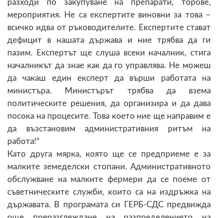
разходи по закупуване на препарати, торове,
мероприятия. Не са експертите виновни за това –
всичко идва от ръководителите. Експертите стават
дефицит в нашата държава и ние трябва да ги
пазим. Експертът ще слуша всеки началник, стига
началникът да знае как да го управлява. Не можеш
да чакаш един експерт да върши работата на
министъра. Министърът трябва да взема
политическите решения, да организира и да дава
посока на процесите. Това което ние ще направим е
да възстановим административния ритъм на
работа!“
Като друга мярка, която ще се предприеме е за
малките земеделски стопани. Административното
обслужване на малките фермери да се поеме от
съветническите служби, които са на издръжка на
държавата. В програмата си ГЕРБ-СДС предвижда
още преразглеждане на разпределението на