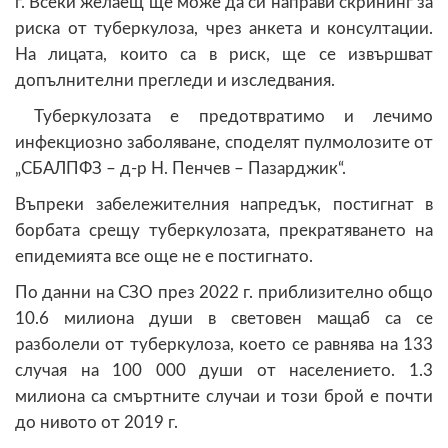
г. Всеки желаещ ще може да си направи скрининг за
риска от туберкулоза, чрез анкета и консултации.
На лицата, които са в риск, ще се извършват
допълнителни прегледи и изследвания.
Туберкулозата е предотвратимо и лечимо
инфекциозно заболяване, споделят пулмолозите от
„СБАЛПФЗ – д-р Н. Пенчев – Пазарджик“.
Въпреки забележителния напредък, постигнат в
борбата срещу туберкулозата, прекратяването на
епидемията все още не е постигнато.
По данни на СЗО през 2022 г. приблизително общо
10.6 милиона души в световен мащаб са се
разболели от туберкулоза, което се равнява на 133
случая на 100 000 души от населението. 1.3
милиона са смъртните случаи и този брой е почти
до нивото от 2019 г.