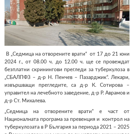
В „Седмица на отворените врати“ от 17 до 21 юни
2024 г., от 08.00 ч. до 12.00 ч. ще се провеждат
безплатни скринингови прегледи за туберкулоза в
„СБАЛПФЗ – д-р Н. Пенчев – Пазарджик“. Лекари,
извършващи прегледите, са д-р К. Сотирова –
управител на лечебното заведение, д-р Р. Аврамов и
д-р Ст. Михалева.
„Седмица на отворените врати” е част от
Националната програма за превенция и контрол на
туберкулозата в Р България за периода 2021 – 2025