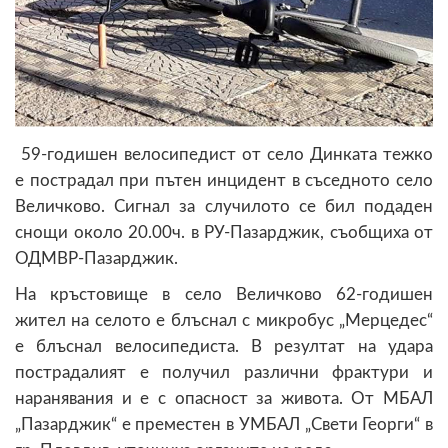
59-годишен велосипедист от село Динката тежко
е пострадал при пътен инцидент в съседното село
Величково. Сигнал за случилото се бил подаден
снощи около 20.00ч. в РУ-Пазарджик, съобщиха от
ОДМВР-Пазарджик.
На кръстовище в село Величково 62-годишен
жител на селото е блъснал с микробус „Мерцедес“
е блъснал велосипедиста. В резултат на удара
пострадалият е получил различни фрактури и
наранявания и е с опасност за живота. От МБАЛ
„Пазарджик“ е преместен в УМБАЛ „Свети Георги“ в