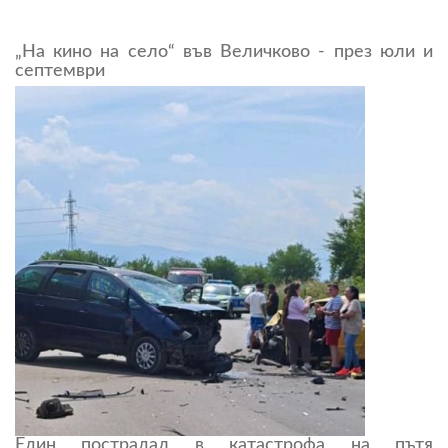
„На кино на село“ във Величково - през юли и
септември
Един пострадал в катастрофа на пътя