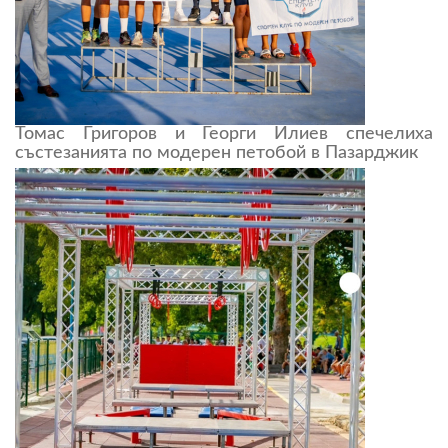
Томас Григоров и Георги Илиев спечелиха
състезанията по модерен петобой в Пазарджик