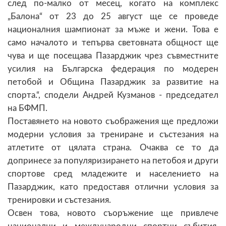
след по-малко от месец, когато на комплекс
„Балона“ от 23 до 25 август ще се проведе
националния шампионат за мъже и жени. Това е
само началото и тепърва световната общност ще
чува и ще посещава Пазарджик чрез съвместните
усилия на Българска федерация по модерен
петобой и Община Пазарджик за развитие на
спорта.“, сподели Андрей Кузманов - председател
на БФМП.
Поставянето на новото съображения ще предложи
модерни условия за трениране и състезания на
атлетите от цялата страна. Очаква се то да
допринесе за популяризирането на петобоя и други
спортове сред младежите и населението на
Пазарджик, като предоставя отлични условия за
тренировки и състезания.
Освен това, новото съоръжение ще привлече