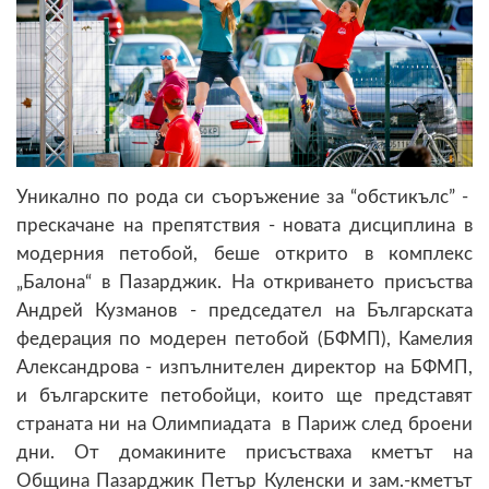
Уникално по рода си съоръжение за “обстикълс” -
прескачане на препятствия - новата дисциплина в
модерния петобой, беше открито в комплекс
„Балона“ в Пазарджик. На откриването присъства
Андрей Кузманов - председател на Българската
федерация по модерен петобой (БФМП), Камелия
Александрова - изпълнителен директор на БФМП,
и българските петобойци, които ще представят
страната ни на Олимпиадата в Париж след броени
дни. От домакините присъстваха кметът на
Община Пазарджик Петър Куленски и зам.-кметът