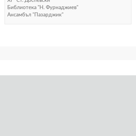
ХГ "Ст. Доспевски"
Библиотека "Н. Фурнаджиев"
Ансамбъл "Пазарджик"