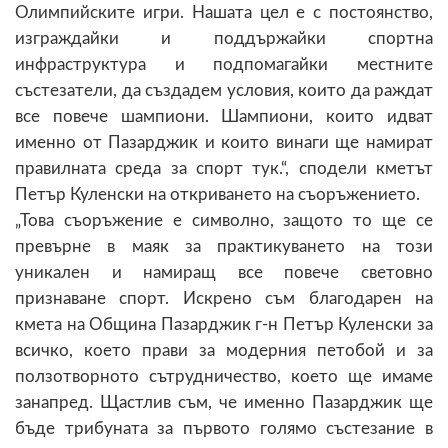
Олимпийските игри. Нашата цел е с постоянство,
изграждайки и поддържайки спортна
инфраструктура и подпомагайки местните
състезатели, да създадем условия, които да раждат
все повече шампиони. Шампиони, които идват
именно от Пазарджик и които винаги ще намират
правилната среда за спорт тук.“, сподели кметът
Петър Куленски на откриването на съоръжението.
„Това съоръжение е символно, защото то ще се
превърне в маяк за практикуването на този
уникален и намиращ все повече световно
признаване спорт. Искрено съм благодарен на
кмета на Община Пазарджик г-н Петър Куленски за
всичко, което прави за модерния петобой и за
ползотворното сътрудничество, което ще имаме
занапред. Щастлив съм, че именно Пазарджик ще
бъде трибуната за първото голямо състезание в