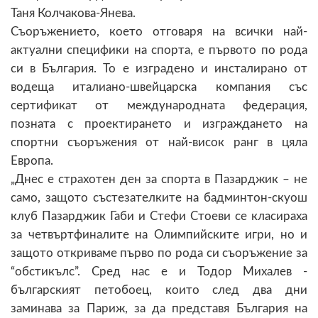
Таня Колчакова-Янева.
Съоръжението, което отговаря на всички най-
актуални специфики на спорта, е първото по рода
си в България. То е изградено и инсталирано от
водеща италиано-швейцарска компания със
сертификат от международната федерация,
позната с проектирането и изграждането на
спортни съоръжения от най-висок ранг в цяла
Европа.
„Днес е страхотен ден за спорта в Пазарджик – не
само, защото състезателките на бадминтон-скуош
клуб Пазарджик Габи и Стефи Стоеви се класираха
за четвъртфиналите на Олимпийските игри, но и
защото откриваме първо по рода си съоръжение за
“обстикълс”. Сред нас е и Тодор Михалев -
българският петобоец, които след два дни
заминава за Париж, за да представя България на