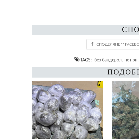
СП
TAGS:
без бандерол
,
тютюн
ПОДОБ