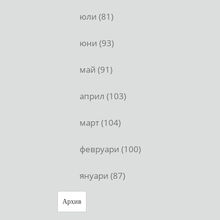
юли (81)
юни (93)
май (91)
април (103)
март (104)
февруари (100)
януари (87)
Архив