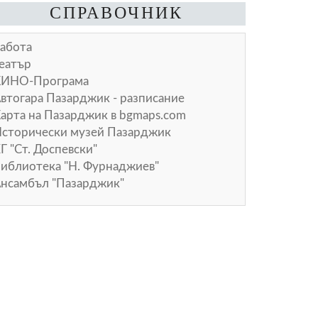
СПРАВОЧНИК
абота
еатър
КИНО-Програма
втогара Пазарджик - разписание
арта на Пазарджик в
bgmaps.com
сторически музей Пазарджик
Г "Ст. Доспевски"
иблиотека "Н. Фурнаджиев"
нсамбъл "Пазарджик"