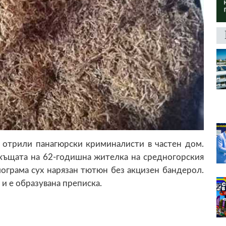
 отрили панагюрски криминалисти в частен дом.
къщата на 62-годишна жителка на средногорския
лограма сух нарязан тютюн без акцизен бандерол.
 и е образувана преписка.