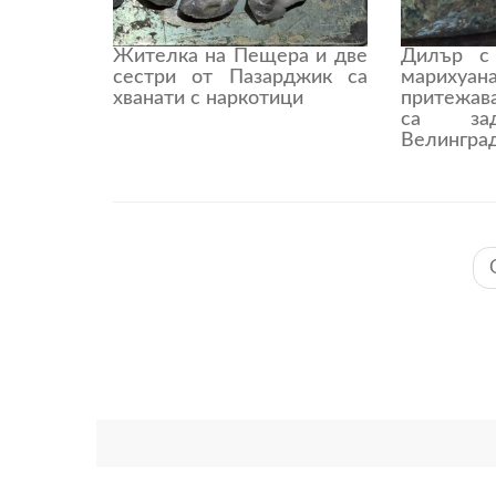
Жителка на Пещера и две
Дилър с
сестри от Пазарджик са
марихуа
хванати с наркотици
притежа
са за
Велингра