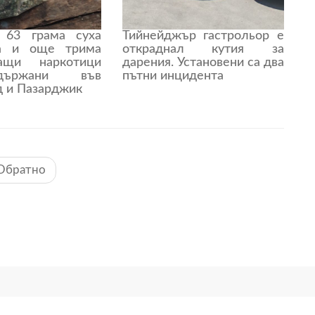
 63 грама суха
Тийнейджър гастрольор е
на и още трима
откраднал кутия за
ващи наркотици
дарения. Установени са два
държани във
пътни инцидента
д и Пазарджик
Обратно