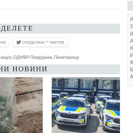
Р
ОДЕЛЕТЕ
Т
А
К
И
,
акциз
,
ОДМВР-Пазарджик
,
Панагюрище
Х
НИ НОВИНИ
Б
А