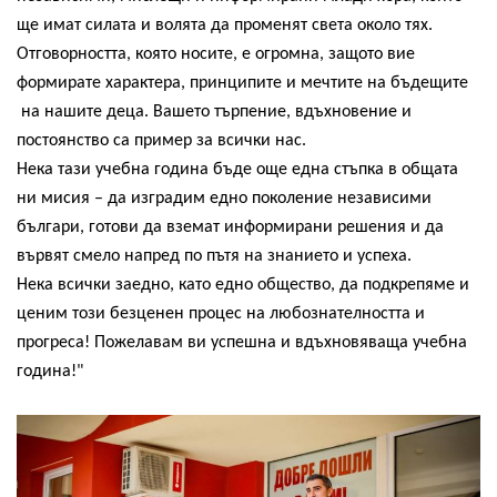
ще имат силата и волята да променят света около тях.
Отговорността, която носите, е огромна, защото вие 
формирате характера, принципите и мечтите на бъдещите 
 на нашите деца. Вашето търпение, вдъхновение и 
постоянство са пример за всички нас.
Нека тази учебна година бъде още една стъпка в общата 
ни мисия – да изградим едно поколение независими 
българи, готови да вземат информирани решения и да 
вървят смело напред по пътя на знанието и успеха.
Нека всички заедно, като едно общество, да подкрепяме и 
ценим този безценен процес на любознателността и 
прогреса! Пожелавам ви успешна и вдъхновяваща учебна 
година!"