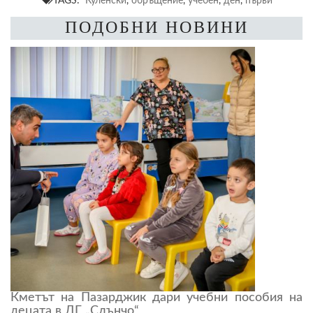
TAGS:
Куленски
,
обръщение
,
учебен
,
ден
,
първи
ПОДОБНИ НОВИНИ
Кметът на Пазарджик дари учебни пособия на
децата в ДГ „Слънчо“