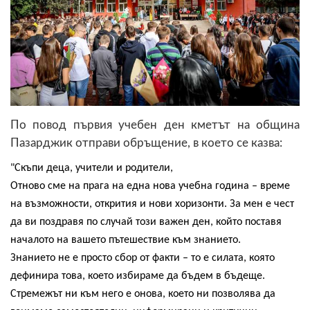
По повод първия учебен ден кметът на община
Пазарджик отправи обръщение, в което се казва:
"Скъпи деца, учители и родители,
Отново сме на прага на една нова учебна година – време 
на възможности, открития и нови хоризонти. За мен е чест 
да ви поздравя по случай този важен ден, който поставя 
началото на вашето пътешествие към знанието.
Знанието не е просто сбор от факти – то е силата, която 
дефинира това, което избираме да бъдем в бъдеще. 
Стремежът ни към него е онова, което ни позволява да 