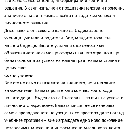
взимаме самостоятелни, информирани и критични 
решения. В свят, изпълнен с предизвикателства и промени, 
знанието е нашият компас, който ни води към успеха и 
личностното развитие.
Днес повече от всякога е важно да бъдем заедно – 
ученици, учители и родители. Вие, младите хора, сте 
нашето бъдеще. Вашите усилия и отдаденост към 
образованието не само ще оформят вашето утре, но и ще 
бъдат основата за успеха на нашия град, нашата страна и 
целия свят.
Скъпи учители,
Вие сте не само пазителите на знанието, но и неговите 
вдъхновители. Вашата роля е като компас, който води 
нашите деца – бъдещето на България – по пътя на успеха и 
личностното израстване. Вашата мисия не се изчерпва 
само с преподаването на уроци, тя се простира далеч отвъд 
учебните програми – вие изграждате едно ново поколение 
независими, мислещи и информирани млади хора, които 