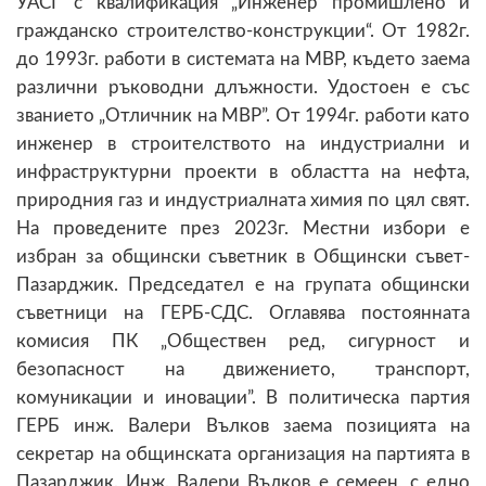
УАСГ с квалификация „Инженер промишлено и
гражданско строителство-конструкции“. От 1982г.
до 1993г. работи в системата на МВР, където заема
различни ръководни длъжности. Удостоен е със
званието „Отличник на МВР”. От 1994г. работи като
инженер в строителството на индустриални и
инфраструктурни проекти в областта на нефта,
природния газ и индустриалната химия по цял свят.
На проведените през 2023г. Местни избори е
избран за общински съветник в Общински съвет-
Пазарджик. Председател е на групата общински
съветници на ГЕРБ-СДС. Оглавява постоянната
комисия ПК „Обществен ред, сигурност и
безопасност на движението, транспорт,
комуникации и иновации”. В политическа партия
ГЕРБ инж. Валери Вълков заема позицията на
секретар на общинската организация на партията в
Пазарджик. Инж. Валери Вълков е семеен, с едно