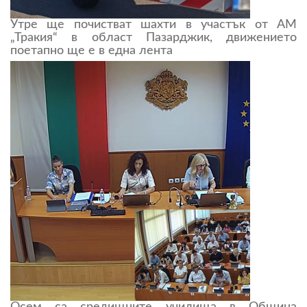
Утре ще почистват шахти в участък от АМ
„Тракия“ в област Пазарджик, движението
поетапно ще е в една лента
Осем са средищните училища в Община