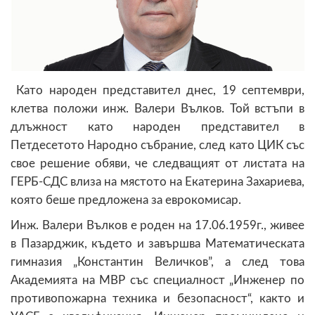
Като народен представител днес, 19 септември,
клетва положи инж. Валери Вълков. Той встъпи в
длъжност като народен представител в
Петдесетото Народно събрание, след като ЦИК със
свое решение обяви, че следващият от листата на
ГЕРБ-СДС влиза на мястото на Екатерина Захариева,
която беше предложена за еврокомисар.
Инж. Валери Вълков е роден на 17.06.1959г., живее
в Пазарджик, където и завършва Математическата
гимназия „Константин Величков”, а след това
Академията на МВР със специалност „Инженер по
противопожарна техника и безопасност“, както и