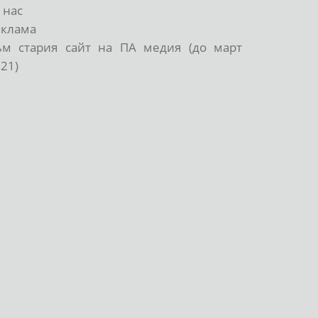
 нас
еклама
ъм стария сайт на ПА медия (до март
21)