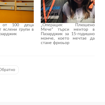
 от 100 деца
„Операция: Плюшено
т яслени групи в
Мече“ търси ментор в
азарджик
Пазарджик за 15-годишно
момче, което мечтае да
стане фризьор
Обратно