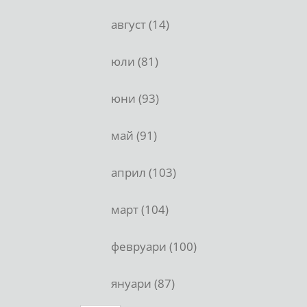
август (14)
юли (81)
юни (93)
май (91)
април (103)
март (104)
февруари (100)
януари (87)