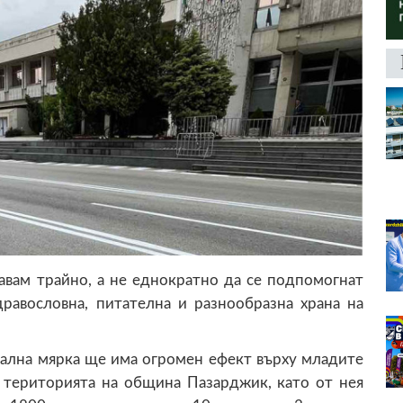
авам трайно, а не еднократно да се подпомогнат
дравословна, питателна и разнообразна храна на
иална мярка ще има огромен ефект върху младите
а територията на община Пазарджик, като от нея