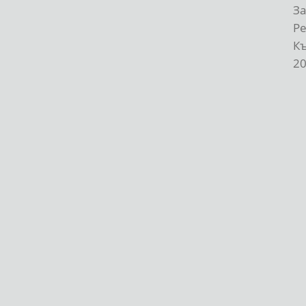
За
Р
К
20