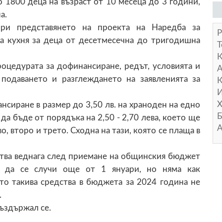
 1800 деца на възраст от 10 месеца до 3 години,
а.
ри представянето на проекта на Наредба за
Р
а кухня за деца от десетмесечна до тригодишна
Т
роцедурата за дофинансиране, редът, условията и
А
подаването и разглеждането на заявленията за
К
И
Х
нсиране в размер до 3,50 лв. на храноден на едно
Б
 да бъде от порядъка на 2,50 - 2,70 лева, което ще
А
о, второ и трето. Сходна на тази, която се плаща в
йства веднага след приемане на общинския бюджет
 да се случи още от 1 януари, но няма как
ато такива средства в бюджета за 2024 година не
.
въздържал се.