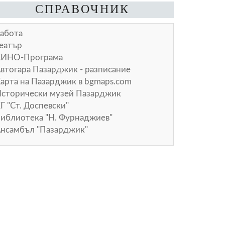
СПРАВОЧНИК
абота
еатър
КИНО-Програма
втогара Пазарджик - разписание
арта на Пазарджик в
bgmaps.com
сторически музей Пазарджик
Г "Ст. Доспевски"
иблиотека "Н. Фурнаджиев"
нсамбъл "Пазарджик"