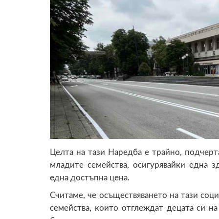
Целта на тази Наредба е трайно, подчерт
младите семейства, осигурявайки една з
една достъпна цена.
Считаме, че осъществяването на тази соц
семейства, които отглеждат децата си н