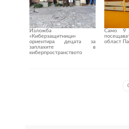
Изложба
Само 9
«Киберзащитници»
посещава
ориентира децата за
област П
заплахите в
киберпространството