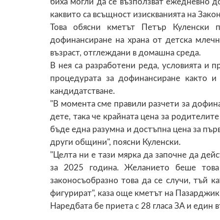
биха могли да се възползват ежедневно до
каквито са всъщност изискванията на Закон
Това обясни кметът Петър Куленски п
дофинансиране на храна от детска млечн
възраст, отглеждани в домашна среда.
В нея са разработени реда, условията и п
процедурата за дофинансиране както и 
кандидатстване.
"В момента сме правили разчети за дофина
дете, така че крайната цена за родителите
бъде една разумна и достъпна цена за първ
други общини", поясни Куленски.
"Целта ни е тази мярка да започне да де
за 2025 година. Желанието беше това
законосъобразно това да се случи, тъй к
фигурират", каза още кметът на Пазарджик
Наредбата бе приета с 28 гласа ЗА и един 