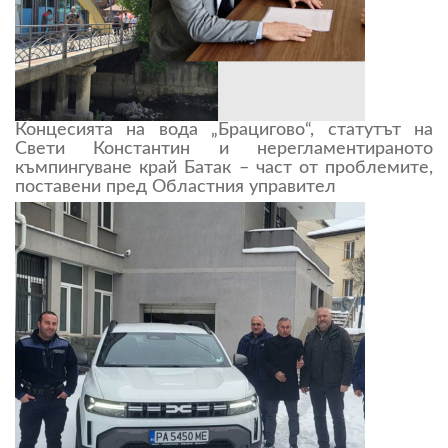
Концесията на вода „Брацигово“, статутът на
Свети Константин и нерегламентираното
къмпингуване край Батак – част от проблемите,
поставени пред Областния управител