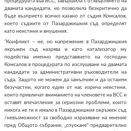
процедурата във ВСС, завършила с отхвърлянето на
двамата кандидати, но позволила безкритично да
бъде възприето всичко казано от съдия Комсалов,
което съдиите от Пазарджишкия съд определят
като неистини и внушения.
"Конфликт – не, но напрежение в Пазарджишкия
окръжен съд назрява и като катализатор му
подейства именно представянето на господин
Комсалов в процедурата по изслушване на двамата
кандидати за административни ръководители на
съда. Защото не можем да замълчим и да останем
безучастни, когато един от нас изрича неистини,
които привличат вниманието на членовете на ВСС и
оставят впечатление за сериозни проблеми, които
никога не ги е имало в Пазарджишкия окръжен съд
/невъзможност за свободно изразяване на мнение
пред Общото събрание, „спускане“ предварително