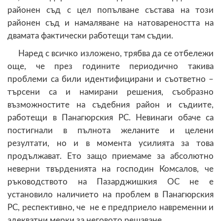
районен съд с цел попълване състава на този
районен съд и намаляване на натовареността на
двамата фактически работещи там съдии.
Наред с всичко изложено, трябва да се отбележи
още, че през годините периодично такива
проблеми са били идентифицирани и съответно –
търсени са и намирани решения, съобразно
възможностите на съдебния район и съдиите,
работещи в Панагюрския РС. Невинаги обаче са
постигнали в пълнота желаните и целени
резултати, но и в момента усилията за това
продължават. Ето защо приемаме за абсолютно
неверни твърденията на господин Комсалов, че
ръководството на Пазарджишкия ОС не е
установило наличието на проблем в Панагюрския
РС, респективно, че не е предприело навременни и
адекватни мерки за неговото решаване.