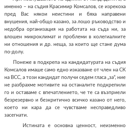
именно – на съдия Красимир Комсалов, се изрекоха
пред Вас някои неистини и бяха направени
внушения, най-общо казано, за лошо ръководство и
недобра организация на работата на съда ни, за
влошен микроклимат и проблеми в колегиалните
ни отношения и др. неща, за които ще стане дума
по-долу.
Понеже в подкрепа на кандидатурата на съдия
Комсалов имаше само едно изказване от член на СК
на ВСС, а този кандидат получи седем гласа „за“, ние
не разбрахме мотивите на останалите подкрепили
го и оставаме с впечатлението, че те са възприели
безрезервно и безкритично всичко казано от него,
което ни кара да се чувстваме несправедливо
засегнати.
Истината е основна ценност, неизменно