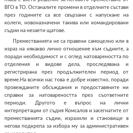
ВГО в ТО. Останалите промени в отделните състави
през годините са все свързани с напускане на
колеги, новоназначени такива или командировани
съдии на незаети щатове.
Преместванията не са правени самоцелно или в
израз на някакво лично отношение към съдиите, а
поради необходимост и с оглед натовареността по
отделения и видове дела, проследявана и
регистрирана през продължителен период от
време.На всички нас това е добре известно, поради
провежданите обсъждания и предоставяните ни
справки за натовареността през съответните
периоди. Другото е въпрос на лични
интерпретации от съдия Комсалов и засегнатите от
преместванията съдии, изразили и становище в
негова подкрепа за избора му за административен