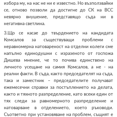
избора му, на нас не ни е известно. Но възползвайки
се, отново позволи да достигне до СК на ВСС
невярно внушение, представящо съда ни в
негативна светлина.
3.Що се касае до твърдението на кандидата
Комсалов за съществуващи проблеми с
неравномерна натовареност на отделни колеги сме
напълно единодушни с изразеното от госпожа
Дишева мнение, че то почива единствено на
личното усещане на самия Комсалов, а не - на
реални факти. В съда, както председателят на съда,
така и заместник – председателите получават
ежемесечни справки за постъплението на делата,
както и тяхното разпределение, като всеки един от
тях следи за равномерното разпределение и
натоварване в отделението, което ръководи.
Съответно при установяване на проблем, същият е