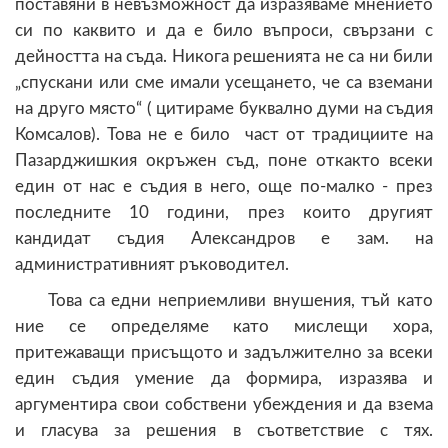
поставяни в невъзможност да изразяваме мнението
си по каквито и да е било въпроси, свързани с
дейността на съда. Никога решенията не са ни били
„спускани или сме имали усещането, че са вземани
на друго място“ ( цитираме буквално думи на съдия
Комсалов). Това не е било част от традициите на
Пазарджишкия окръжен съд, поне откакто всеки
един от нас е съдия в него, още по-малко - през
последните 10 години, през които другият
кандидат съдия Александров е зам. на
административният ръководител.
Това са едни неприемливи внушения, тъй като
ние се определяме като мислещи хора,
притежаващи присъщото и задължително за всеки
един съдия умение да формира, изразява и
аргументира свои собствени убеждения и да взема
и гласува за решения в съответствие с тях.