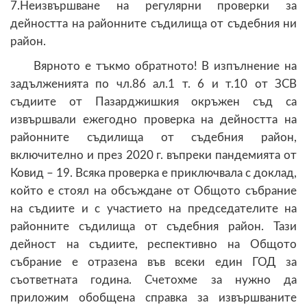
7.Неизвършване на регулярни проверки за
дейността на районните съдилища от съдебния ни
район.
Вярното е тъкмо обратното! В изпълнение на
задълженията по чл.86 ал.1 т. 6 и т.10 от ЗСВ
съдиите от Пазарджишкия окръжен съд са
извършвали ежегодно проверка на дейността на
районните съдилища от съдебния район,
включително и през 2020 г. въпреки пандемията от
Ковид – 19. Всяка проверка е приключвала с доклад,
който е стоял на обсъждане от Общото събрание
на съдиите и с участието на председателите на
районните съдилища от съдебния район. Тази
дейност на съдиите, респективно на Общото
събрание е отразена във всеки един ГОД за
съответната година. Счетохме за нужно да
приложим обобщена справка за извършваните