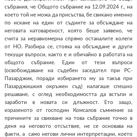
събрания, че Общото събрание на 12.09.2024 г., на
което той не можа да присъства, бе свикано именно
по искане на един от съдиите за обсъждане на
неговата натовареност, която беше заявено, че
счита за неравномерна спрямо останалите колеги
от НО. Разбира се, стояха на обсъждане и други
текущи въпроси, както е и обичайно в работата на
общото събрание. Един от тези въпроси
(освобождаване на съдебен заседател при РС-
Пазарджик, поради избирането му за такъв при
Пазарджишкия окръжен съд) налагаше спешно
решаване, с оглед необходимостта да встъпи и
заработи в новата си длъжност. Ето защо,
изразеното от господин Комсалов съмнение за
причините за свикване на това събрание точно в
деня на неговото отсъствие, не се основава на
факти, а само негови лични интерпретации, което