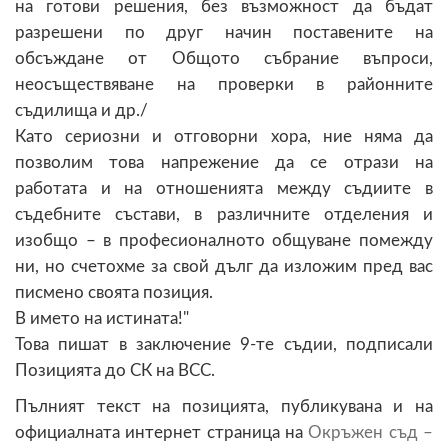
на готови решения, без възможност да бъдат
разрешени по друг начин поставените на
обсъждане от Общото събрание въпроси,
неосъществяване на проверки в районните
съдилища и др./
Като сериозни и отговорни хора, ние няма да
позволим това напрежение да се отрази на
работата и на отношенията между съдиите в
съдебните състави, в различните отделения и
изобщо – в професионалното общуване помежду
ни, но счетохме за свой дълг да изложим пред вас
писмено своята позиция.
В името на истината!"
Това пишат в заключение 9-те съдии, подписали
Позицията до СК на ВСС.
Пълният текст на позицията, публикувана и на
официалната интернет страница на
Окръжен съд –