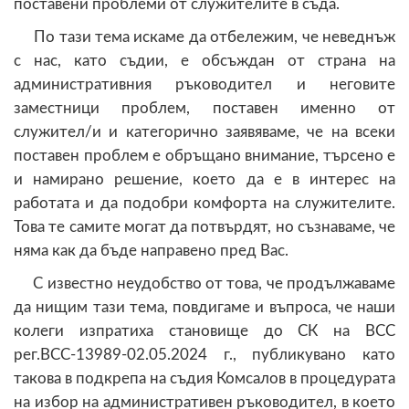
поставени проблеми от служителите в съда.
По тази тема искаме да отбележим, че неведнъж
с нас, като съдии, е обсъждан от страна на
административния ръководител и неговите
заместници проблем, поставен именно от
служител/и и категорично заявяваме, че на всеки
поставен проблем е обръщано внимание, търсено е
и намирано решение, което да е в интерес на
работата и да подобри комфорта на служителите.
Това те самите могат да потвърдят, но съзнаваме, че
няма как да бъде направено пред Вас.
С известно неудобство от това, че продължаваме
да нищим тази тема, повдигаме и въпроса, че наши
колеги изпратиха становище до СК на ВСС
рег.ВСС-13989-02.05.2024 г., публикувано като
такова в подкрепа на съдия Комсалов в процедурата
на избор на административен ръководител, в което