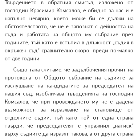
Твърдението в обратния смисъл, изложено от
господин Красимир Комсалов, е обидно за нас и е
напълно невярно, което може би се дължи на
обстоятелството, че не е запознат с дейността на
съда и работата на общото му събрание през
годините, тъй като е встъпил в длъжност „съдия в
окръжен съд“ сравнително скоро, преди по-малко
от две години.
Също така считаме, че задълбочения прочит на
протокола от Общото събрание на съдиите за
изслушване на кандидатите за председател на
нашия съд, изобличава твърденията на господин
Комсалов, че при провеждането му не е дадена
възможност за изразяване на становище от
отделните съдии, тъй като той от една страна
твърди, че председателят е упражнил „натиск“
върху съдиите да изразят такова, а от друга страна