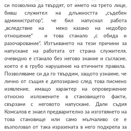
си позволиха да твърдят, от името на трето лице,
бивш служител на длъжността „съдебен
администратор“, че бил напуснал работа
„вследствие на меко казано на недобро
отношение“ и това станало „с обида и
разочарование“. Изтъкването на тези причини за
напускане на работата от страна служителя,
очевидно е станало без негово знание и съгласие,
което е в грубо нарушение на етичните правила.
Позволяваме си да го твърдим, защото узнахме, че
лично от същия е депозирано след това писмено
изявление, имащо характер на опровержение
относно изложените в становището факти,
свързани с неговото напускане. Дали съдия
Комсалов е знаел предварително за изготвянето на
това становище или само мълчаливо се е
възползвал от така изразената в него подкрепа за