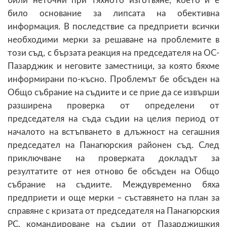
били неточни при тяхното изготвяне, което и е
било основание за липсата на обективна
информация. В последствие са предприети всички
необходими мерки за решаване на проблемите в
този съд, с бързата реакция на председателя на ОС-
Пазарджик и неговите заместници, за която бяхме
информирани по-късно. Проблемът бе обсъден на
Общо събрание на съдиите и се прие да се извърши
разширена проверка от определени от
председателя на съда съдии на целия период от
началото на встъпването в длъжност на сегашния
председател на Панагюрския районен съд. След
приключване на проверката докладът за
резултатите от нея отново бе обсъден на Общо
събрание на съдиите. Междувременно бяха
предприети и още мерки – съставянето на план за
справяне с кризата от председателя на Панагюрския
РС, командироване на съдии от Пазарджишкия