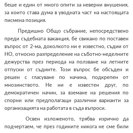
беше и един от много опити за неверни внушения,
за които става дума в уводната част на настоящата
писмена позиция.
Предишно Общо събрание, непосредствено
преди съдебната ваканция, бе свикано по поставен
въпрос от 2-ма, доколкото ни е известно, съдии от
НО, относно разпределение на съботно-неделните
дежурства през периода на ползване на летните
отпуски от съдиите. Този въпрос бе обсъден и
решен с гласуване по начина, подкрепен от
мнозинството. Не ни е известен друг, по
демократичен начин, за вземане на решения по
спорни или предполагащи различни варианти за
организацията на работата в съда въпроси.
Освен изложеното, трябва изрично да
подчертаем, че през годините никога не сме били