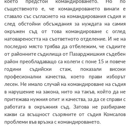
което предстои командироването. Но по
същественото е, че командироването винаги е
ставало със съгласието на командирования съдия и
след обстойни обсъждания за нуждата на самия
окръжен съд от това командироване с оглед
натовареността на съответното отделение. И не на
последно място трябва да отбележим, че съдиите
от районните съдилища от Пазарджишкия съдебен
район преобладаващо са колеги с поне 15 и повече
години съдийски стаж, показали високи
професионални качества, което прави изборът
лесен. Не имало случай на командироване на съдия
в нарушение на закона, нито на такъв, който да не
притежава нужния опит и качества, за да се справи с
работата в окръжния съд. Затова не разбираме
какви са всъщност съзряните от съдия Комсалов
проблеми във връзка с командироването.