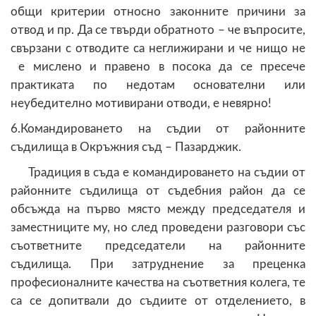
общи критерии относно законните причини за
отвод и пр. Да се твърди обратното – че въпросите,
свързани с отводите са неглижирани и че нищо не
е мислено и правено в посока да се пресече
практиката по недотам основателни или
неубедително мотивирани отводи, е невярно!
6.Командироването на съдии от районните
съдилища в Окръжния съд – Пазарджик.
Традиция в съда е командироването на съдии от
районните съдилища от съдебния район да се
обсъжда на първо място между председателя и
заместниците му, но след проведени разговори със
съответните председатели на районните
съдилища. При затруднение за преценка
професионалните качества на съответния колега, те
са се допитвали до съдиите от отделението, в