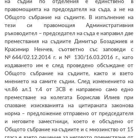
на съдии по отделения е единствено в
правомощията на председателя на съда, а не на
Общото събрание на съдиите. В изпълнение на
тези си правомощия Административния
ръководител – председател на съда е направил две
премествания на съдиите Димитър Бозаджиев и
Красимир Ненчев, съответно със заповеди с
№644/02.12.2014 г. и № 130/16.03.2016 г., като
издаването им е след проведено обсъждане от
Общото събрание на съдиите, както и взето
мнението на самите съдии. След изменението на
чл.86 ал.1 т.4 от ЗСВ е направено само едно
преместване на колегата Борислав Илиев при
спазване изискванията на цитираната законова
норма – предложение отправено от председателя
и неговите заместници, което е обсъдено от
Общото събрание на съдиите и с мнозинство от 15
гласа е взето решение за неговото преместване от