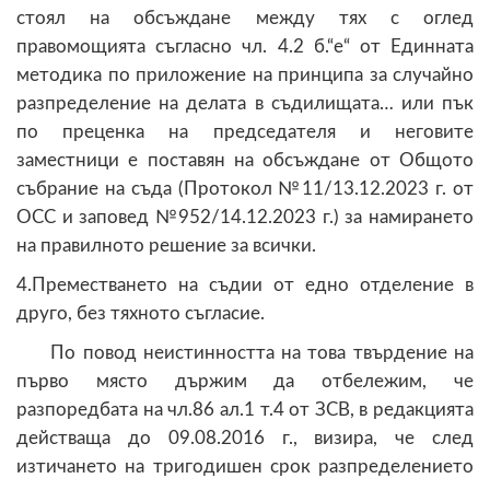
стоял на обсъждане между тях с оглед
правомощията съгласно чл. 4.2 б.“е“ от Единната
методика по приложение на принципа за случайно
разпределение на делата в съдилищата… или пък
по преценка на председателя и неговите
заместници е поставян на обсъждане от Общото
събрание на съда (Протокол №11/13.12.2023 г. от
ОСС и заповед №952/14.12.2023 г.) за намирането
на правилното решение за всички.
4.Преместването на съдии от едно отделение в
друго, без тяхното съгласие.
По повод неистинността на това твърдение на
първо място държим да отбележим, че
разпоредбата на чл.86 ал.1 т.4 от ЗСВ, в редакцията
действаща до 09.08.2016 г., визира, че след
изтичането на тригодишен срок разпределението