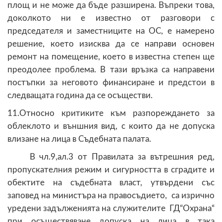
площ и не може да бъде разширена. Въпреки това,
доколкото ни е известно от разговори с
председателя и заместниците на ОС, е намерено
решение, което изисква да се направи основен
ремонт на помещение, което в известна степен ще
преодолее проблема. В тази връзка са направени
постъпки за неговото финансиране и предстои в
следващата година да се осъществи.
11.Относно критиките към разпореждането за
облеклото и външния вид, с които да не допуска
влизане на лица в Съдебната палата.
В чл.9,ал.3 от Правилата за вътрешния ред,
пропускателния режим и сигурността в сградите и
обектите на съдебната власт, утвърдени със
заповед на министъра на правосъдието, са изрично
уредени задълженията на служителите ГД“Охрана“
при осъществяване допуска на лица в така