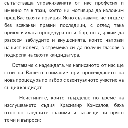
съпътстваща упражняваната от нас професия и
именно тя е тази, която ни мотивира да изложим
пред Вас своята позиция. Ясно съзнаваме, че тя ще е
без всякакви правни последици, с оглед така
приключилата процедура по избор, но държим да
разсеем заблудите и внушенията, които направи
нашият колега, в стремежа си да получи гласове в
подкрепа на своята кандидатура.
Оставаме с надеждата, че написаното от нас ще
стои на Вашето внимание при провеждането на
нова процедура по избор с евентуалното участие на
същия кандидат.
Неистините, които твърдеше по време на
изслушването съдия Красимир Комсалов, бяха
относно следните значими и касаещи ни пряко
теми и въпроси: