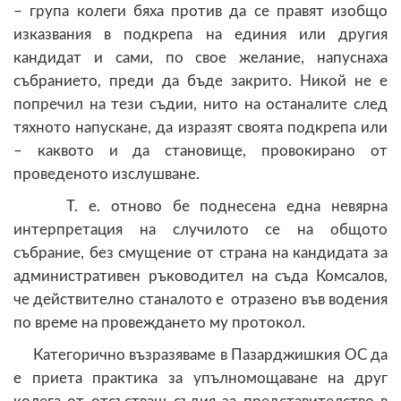
– група колеги бяха против да се правят изобщо
изказвания в подкрепа на единия или другия
кандидат и сами, по свое желание, напуснаха
събранието, преди да бъде закрито. Никой не е
попречил на тези съдии, нито на останалите след
тяхното напускане, да изразят своята подкрепа или
– каквото и да становище, провокирано от
проведеното изслушване.
Т. е. отново бе поднесена една невярна
интерпретация на случилото се на общото
събрание, без смущение от страна на кандидата за
административен ръководител на съда Комсалов,
че действително станалото е отразено във водения
по време на провеждането му протокол.
Категорично възразяваме в Пазарджишкия ОС да
е приета практика за упълномощаване на друг