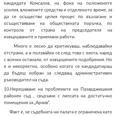
кандидата Комсалов, на фона на положените
усилия, вложените средства и отделеното време, за
да се осъществи целия процес по възлагане и
осъществяване на обществената поръчка, по
контрола от страна на председателя на
извършваните и приемани работи.
Много е лесно да критикуваш, наблюдавайки
отстрани, а и ползвайки се след това с охота, наред
с всички останали, от извършените подобрения. Но
е и некоректно, особено когато се кандидатираш
да бъдеш избран за следващ административен
ръководител на съда.
10.Нерешаване на проблемите на Пазарджишкия
районен съд , свързани с липсата на достатъчно
помещения за „Архив“.
Факт е, че съдебната ни палата е ограничена като