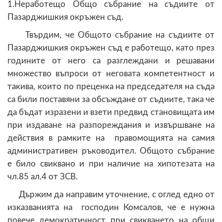
1.Неработещо Общо събрание на съдиите от
Пазарджишкия окръжен съд.
Твърдим, че Общото събрание на съдиите от
Пазарджишкия окръжен съд е работещо, като през
годините от него са разглеждани и решавани
множество въпроси от неговата компетентност и
такива, които по преценка на председателя на съда
са били поставяни за обсъждане от съдиите, така че
да бъдат изразени и взети предвид становищата им
при издаване на разпореждания и извършване на
действия в рамките на правомощията на самия
административен ръководител. Общото събрание
е било свиквано и при наличие на хипотезата на
чл.85 ал.4 от ЗСВ.
Държим да направим уточнение, с оглед едно от
изказванията на господин Комсалов, че е нужна
повече демократичност при свикването на общи