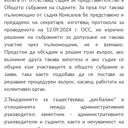
колега от отсъстващ съдия за представителство в
Общото събрание на съдиите. За пръв път такова
пълномощно от съдия Комсалов бе представено и
предадено на секретаря, изготвящ протокола за
проведеното на 12.09.2024 г. ОСС, но изрично
решение на събранието за допускане на такова
участие чрез пълномощник, не е вземано.
Предстои да обсъдим и решим този въпрос, ако
възникне друга такава хипотеза и ако съдия се
обърне към участващите в общото събрание и
заяви, така както подобава да се поставя за
решаване процедурен въпрос, касаещ работата на
колективен орган.
2.Твърдението за съществуващ „дисбаланс“ в
отношенията между административния
ръководител, заместник – административните
ръководители и съдиите, както и нечуваемост на