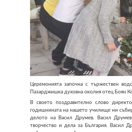
Церемонията започна с тържествен водо
Пазарджишка духовна околия отец Боян Ко
В своето поздравително слово директо
годишнината на нашето училище ни събира
делото на Васил Друмев. Васил Друмев
творчество и дела за България. Васил Д