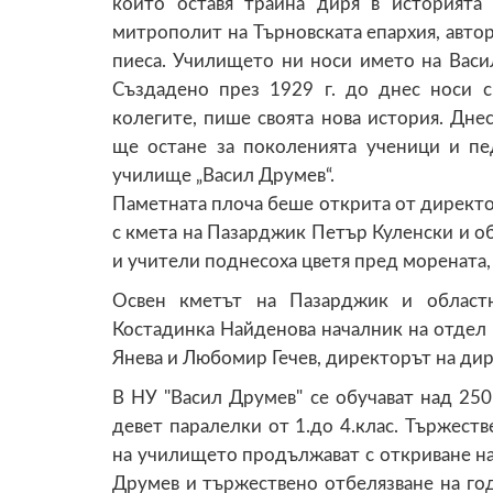
който оставя трайна диря в историята
митрополит на Търновската епархия, автор
пиеса. Училището ни носи името на Васи
Създадено през 1929 г. до днес носи с
колегите, пише своята нова история. Дне
ще остане за поколенията ученици и пе
училище „Васил Друмев“.
Паметната плоча беше открита от директо
с кмета на Пазарджик Петър Куленски и о
и учители поднесоха цветя пред морената,
Освен кметът на Пазарджик и областн
Костадинка Найденова началник на отдел 
Янева и Любомир Гечев, директорът на дир
В НУ "Васил Друмев" се обучават над 25
девет паралелки от 1.до 4.клас. Тържест
на училището продължават с откриване на
Друмев и тържествено отбелязване на го