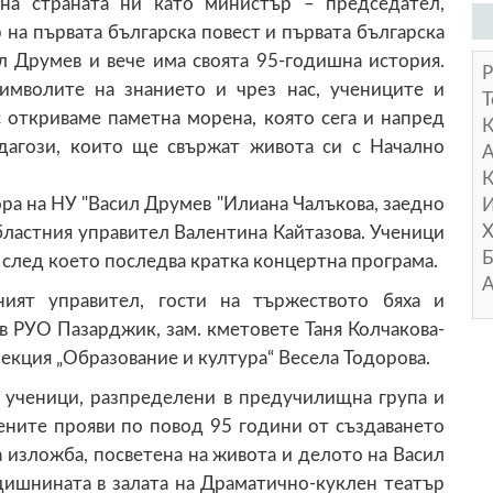
 на страната ни като министър – председател,
 на първата българска повест и първата българска
л Друмев и вече има своята 95-годишна история.
Р
имволите на знанието и чрез нас, учениците и
Т
с откриваме паметна морена, която сега и напред
дагози, които ще свържат живота си с Начално
А
К
ра на НУ "Васил Друмев "Илиана Чалъкова, заедно
И
Х
бластния управител Валентина Кайтазова. Ученици
Б
 след което последва кратка концертна програма.
А
ият управител, гости на тържеството бяха и
в РУО Пазарджик, зам. кметовете Таня Колчакова-
екция „Образование и култура“ Весела Тодорова.
0 ученици, разпределени в предучилищна група и
вените прояви по повод 95 години от създаването
 изложба, посветена на живота и делото на Васил
дишнината в залата на Драматично-куклен театър