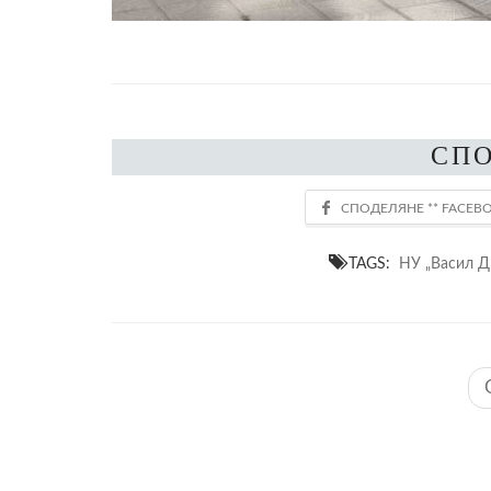
СП
TAGS:
НУ „Васил Д