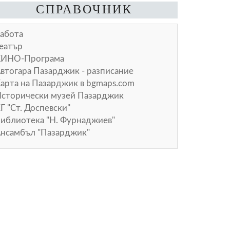
СПРАВОЧНИК
абота
еатър
КИНО-Програма
втогара Пазарджик - разписание
арта на Пазарджик в
bgmaps.com
сторически музей Пазарджик
Г "Ст. Доспевски"
иблиотека "Н. Фурнаджиев"
нсамбъл "Пазарджик"