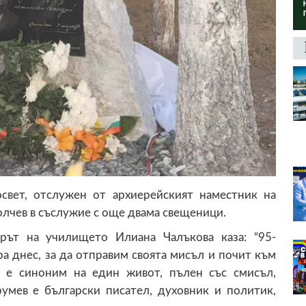
свет, отслужен от архиерейският наместник на
лчев в съслужие с още двама свещеници.
рът на училището Илиана Чалъкова каза: “95-
 днес, за да отправим своята мисъл и почит към
 е синоним на един живот, пълен със смисъл,
румев е български писател, духовник и политик,