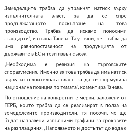
Земеделците трябва да упражнят натиск върху
изпълнителната власт, за да се спре
продължаващото поскъпване на това
производство. Трябва да искаме поносими
стандарти“, изтъкна Танева. Тя уточни, че трябва да
има равнопоставеност на продукцията от
държавите в ЕС и тези извън съюза.
„Необходима е ревизия на търговските
споразумения. Именно за това трябва да има натиск
върху изпълнителната власт, за да се формулира
национална позиция по темата“, коментира Танева.
По отношение на конкретните мерки, заложени от
ГЕРБ, които трябва да се реализират в полза на
земеделските производители, тя посочи, че ще
бъдат направени изпълними графици за сроковете
на разплащания. „Напояването и достъпът до вода е