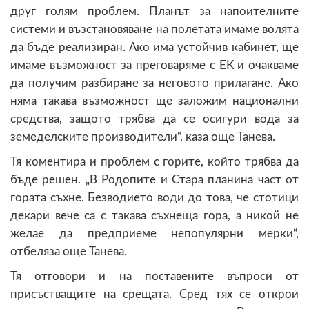
друг голям проблем. Планът за напоителните
системи и възстановяване на полетата имаме волята
да бъде реализиран. Ако има устойчив кабинет, ще
имаме възможност за преговаряме с ЕК и очакваме
да получим разбиране за неговото прилагане. Ако
няма такава възможност ще заложим национални
средства, защото трябва да се осигури вода за
земеделските производители“, каза още Танева.
Тя коментира и проблем с горите, който трябва да
бъде решен. „В Родопите и Стара планина част от
гората съхне. Безводието води до това, че стотици
декари вече са с такава съхнеща гора, а никой не
желае да предприеме непопулярни мерки“,
отбеляза още Танева.
Тя отговори и на поставените въпроси от
присъстващите на срещата. Сред тях се открои