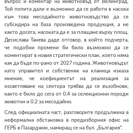
въпрос и коментар на животновъд от Велинград.
Той попита дали е възможно да се работи в насока
към това месодайното животновъдство да се
субсидира на база произведена продукция, а не
както досега, насоката да е за плащане върху площ.
Десислава Танева даде отговор, в който подчерта,
че подобни промени би било възможно да се
коментират в новия стратегически план, което няма
как да бъде по-рано от 2027 година. Животновъдът
като управител и собственик на кланица изказа
мнение, че коефициентът на реализация за
изсветляване на сектора трябва да се възобнови,
както е било до сега от 0.4 за селекционни породи
животни и 0.2 за месодайни.
След официалната част, разговорите продължиха в
неформална обстановка в предизборния офис на
ГЕРБ в Пазарджик, намиращ се на бул. „България”.