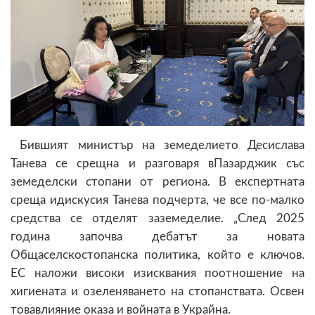
Бившият министър на земеделието Десислава
Танева се срещна и разговаря вПазарджик със
земеделски стопани от региона. В експертната
среща идискусия Танева подчерта, че все по-малко
средства се отделят заземеделие. „След 2025
година започва дебатът за новата
Общаселскостопанска политика, който е ключов.
ЕС наложи високи изисквания поотношение на
хигиената и озеленяването на стопанствата. Освен
товавлияние оказа и войната в Украйна.