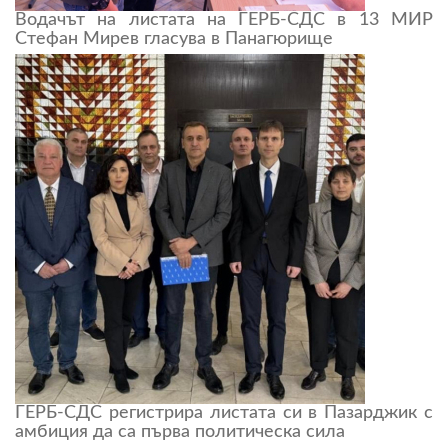
Водачът на листата на ГЕРБ-СДС в 13 МИР
Стефан Мирев гласува в Панагюрище
ГЕРБ-СДС регистрира листата си в Пазарджик с
амбиция да са първа политическа сила