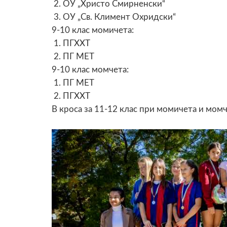
2.
ОУ „Христо Смирненски“
3.
ОУ „Св. Климент Охридски“
9-10 клас момичета:
1.
ПГХХТ
2.
ПГ МЕТ
9-10 клас момчета:
1.
ПГ МЕТ
2.
ПГХХТ
В кроса за 11-12 клас при момичета и момч