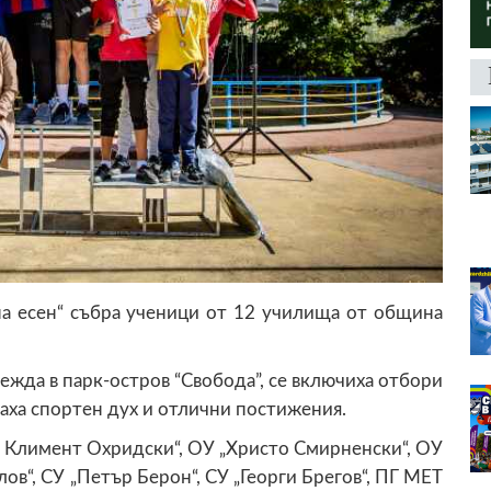
а есен“ събра ученици от 12 училища от община
ежда в парк-остров “Свобода”, се включиха отбори
заха спортен дух и отлични постижения.
в. Климент Охридски“, ОУ „Христо Смирненски“, ОУ
ов“, СУ „Петър Берон“, СУ „Георги Брегов“, ПГ МЕТ