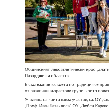
Общинският лекоатлетически крос „Златн
Пазарджик и областта.
В състезанието, което по традиция се пров
от различни възрастови групи, които пока
Училищата, които взеха участие, са: ОУ „С
„Проф. Иван Батаклиев“, ОУ „Любен Каравел