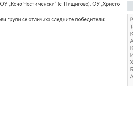
, ОУ „Кочо Честименски“ (с. Пищигово), ОУ „Христо
ови групи се отличиха следните победители:
Р
Т
А
К
И
Х
Б
А