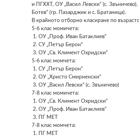
и ПГХХТ, ОУ „Васил Левски“ (с. Звъничево)
Ботев“ (гр. Пазарджик и с. Братаница).
В крайното отборно класиране по възраст
5-6 клас момичета:
1.
ОУ „Проф. Иван Батаклиев“
2.
СУ „Петър Берон“
3.
ОУ „Св. Климент Охридски“
5-6 клас момчета:
1.
СУ „Петър Берон“
2.
ОУ „Христо Смирненски“
3.
ОУ „Васил Левски“ (с. Звъничево)
7-8 клас момичета:
1.
ОУ „Св. Климент Охридски“
2.
ОУ „Проф. Иван Батаклиев“
3.
ПГ МЕТ
7-8 клас момчета:
1.
ПГ МЕТ