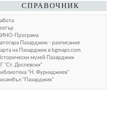
СПРАВОЧНИК
абота
еатър
КИНО-Програма
втогара Пазарджик - разписание
арта на Пазарджик в
bgmaps.com
сторически музей Пазарджик
Г "Ст. Доспевски"
иблиотека "Н. Фурнаджиев"
нсамбъл "Пазарджик"