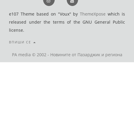
e107 Theme based on "Voux" by
ThemeXpose
which is
released under the terms of the GNU General Public
license.
ВПИШИ СЕ
PA media © 2002 - Новините от Пазарджик и региона