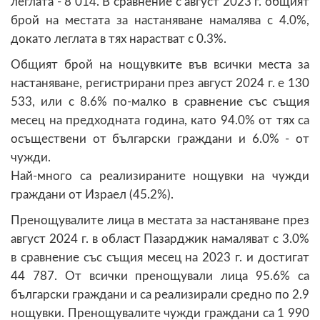
леглата - 8 014. В сравнение с август 2023 г. общият
брой на местата за настаняване намалява с 4.0%,
докато леглата в тях нарастват с 0.3%.
Общият брой на нощувките във всички места за
настаняване, регистрирани през август 2024 г. е 130
533, или с 8.6% по-малко в сравнение със същия
месец на предходната година, като 94.0% от тях са
осъществени от български граждани и 6.0% - от
чужди.
Най-много са реализираните нощувки на чужди
граждани от Израел (45.2%).
Пренощувалите лица в местата за настаняване през
август 2024 г. в област Пазарджик намаляват с 3.0%
в сравнение със същия месец на 2023 г. и достигат
44 787. От всички пренощували лица 95.6% са
български граждани и са реализирали средно по 2.9
нощувки. Пренощувалите чужди граждани са 1 990