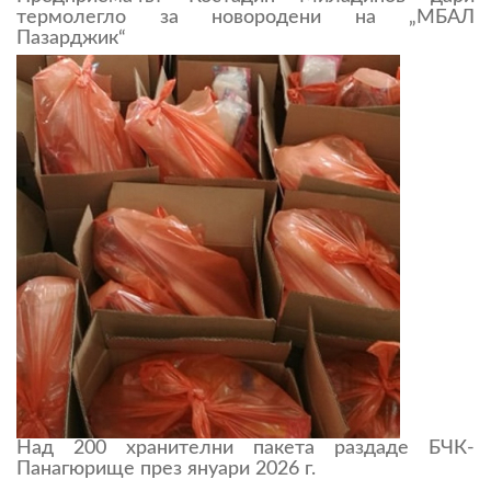
термолегло за новородени на „МБАЛ
Пазарджик“
Над 200 хранителни пакета раздаде БЧК-
Панагюрище през януари 2026 г.