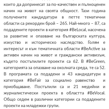
които да допринесат за по-качествен и пълноценен
начин на живот на своята общност. Тази година
получените кандидатури в петте тематични
области са рекорден брой – 265. Най-много – 87, са
подадените проекти в категория #BeLocal, насочена
за развитие и опазване на българската култура,
изкуство и историческо наследство. Голям е
интересът и към тематичната области #BeActive за
активен начин на живот и граждански активизъм,
където постъпилите проекти са 62. В #BeGreen,
категорията за опазване на околната среда, те са 52.
В програмата са подадени и 43 кандидатури в
категория #BeFair за социално равенство и
приобщаване. Постъпили са и 21 медийни и
журналистически проекта в областта #BeVocal.
Общо седем в различни категории са подадените
проекти на младежки групи.