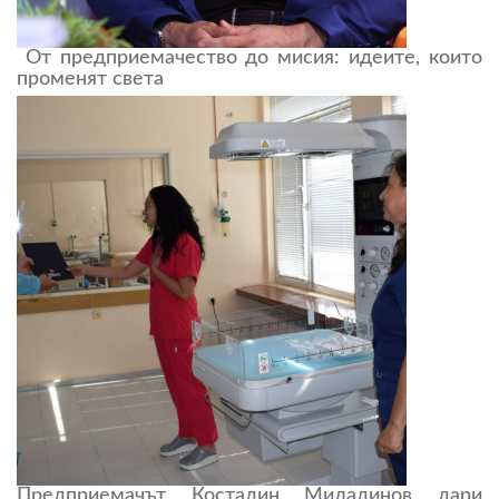
От предприемачество до мисия: идеите, които
променят света
Предприемачът Костадин Миладинов дари