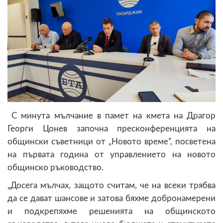
С минута мълчание в памет на кмета на Драгор
Георги Цонев започна пресконференцията на
общински съветници от „Новото време”, посветена
на първата година от управлението на новото
общинско ръководство.
„Досега мълчах, защото считам, че на всеки трябва
да се дават шансове и затова бяхме добронамерени
и подкрепяхме решенията на общинското