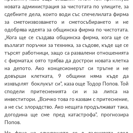
новата администрация за чистотата по улиците, за
сдебните дела, които води със спечелилата фирма
за сметоизвозването и сметосъбирането и не
одобрява идеята за общинска фирма по чистотата.
„Кога ще се създава общинска фирма, кога ще се
възлагат поръчки за техника, за съдове, къде ще се
търсят работници, защо са развалени отношенията
с фирмата,к оято трябва да дострои новата клетка
на депото. Ако концесионерът си тръгне и не
довърши клетката, 9 общини няма къде да
изхвърлят боклукът си”, каза още Тодор Попов. Той
сподели притесненията си и за липса на
инвеститори. „Всичко това го казвам с притеснение,
а не със злорадство. Ако нещата продължават така,
догодина ще сме пред катастрофа”, прогнозира
Попов.