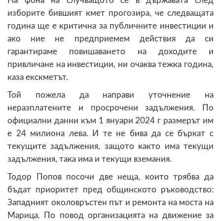
На фона на случващото се в държавата след
изборите бившият кмет прогозира, че следващата
година ще е критична за публичните инвестиции и
ако ние не предприемем действия да си
гарантираме повишаването на доходите и
привличане на инвестиции, ни очаква тежка година,
каза екскметът.
Той пожела да направи уточнение на
неразплатените и просрочени задължения. По
официални данни към 1 януари 2024 г размерът им
е 24 милиона лева. И те не бива да се бъркат с
текущите задължения, защото както има текущи
задължения, така има и текущи вземания.
Тодор Попов посочи две неща, които трябва да
бъдат приоритет пред общинското ръководство:
Западният околовръстен път и ремонта на моста на
Марица. По повод организацията на движение за