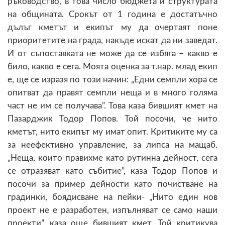
ръководство, в това число бюджета и структурата
на общината. Срокът от 1 година е достатъчно
дълъг кметът и екипът му да очертаят поне
приоритетите на града, накъде искат да ни заведат.
И от съпоставката не може да се избяга – какво е
било, какво е сега. Моята оценка за т.нар. млад екип
е, ще се изразя по този начин: „Едни семпли хора се
опитват да правят семпли неща и в много голяма
част не им се получава”. Това каза бившият кмет на
Пазарджик Тодор Попов. Той посочи, че нито
кметът, нито екипът му имат опит. Критиките му са
за неефективно управление, за липса на мащаб.
„Неща, които правихме като рутинна дейност, сега
се отразяват като събитие”, каза Тодор Попов и
посочи за пример дейности като почистване на
градинки, боядисване на пейки- „Нито един нов
проект не е разработен, изпълняват се само наши
проекти”, каза още бившият кмет. Той критикува