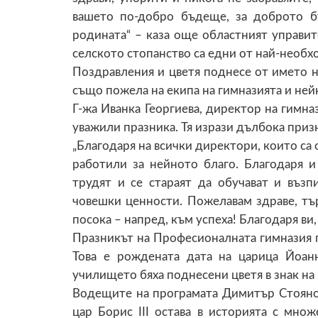
вашето по-добро бъдеще, за доброто 
родината“ – каза още областният управит
селското стопанство са едни от най-необх
Поздравления и цветя поднесе от името 
също пожела на екипа на гимназията и ней
Г-жа Иванка Георгиева, директор на гимназ
уважили празника. Тя изрази дълбока при
„Благодаря на всички директори, които са 
работили за нейното благо. Благодаря и
трудят и се стараят да обучават и въз
човешки ценности. Пожелавам здраве, тър
посока – напред, към успеха! Благодаря ви
Празникът на Професионалната гимназия п
Това е рождената дата на царица Йоан
училището бяха поднесени цветя в знак на
Водещите на програмата Димитър Стоянов
цар Борис III остава в историята с множ