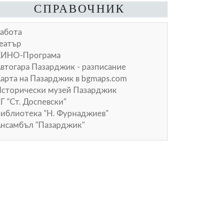
СПРАВОЧНИК
абота
еатър
КИНО-Програма
втогара Пазарджик - разписание
арта на Пазарджик в
bgmaps.com
сторически музей Пазарджик
Г "Ст. Доспевски"
иблиотека "Н. Фурнаджиев"
нсамбъл "Пазарджик"