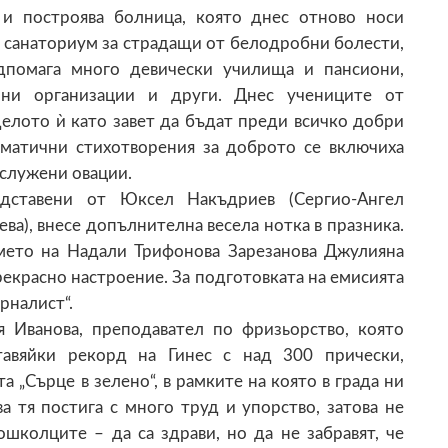
 и построява болница, която днес отново носи
и санаториум за страдащи от белодробни болести,
дпомага много девически училища и пансиони,
урни организации и други. Днес учениците от
делото ѝ като завет да бъдат преди всичко добри
ематични стихотворения за доброто се включиха
служени овации.
дставени от Юксел Накъдриев (Сергио-Ангел
ва), внесе допълнителна весела нотка в празника.
емето на Надали Трифонова Зарезанова Джулияна
рекрасно настроение. За подготовката на емисията
рналист“.
 Иванова, преподавател по фризьорство, която
тавяйки рекорд на Гинес с над 300 прически,
та „Сърце в зелено“, в рамките на която в града ни
а тя постига с много труд и упорство, затова не
школците – да са здрави, но да не забравят, че