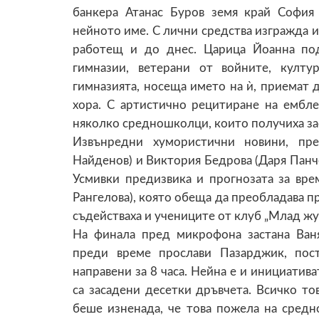
банкера Атанас Буров земя край София
нейното име. С лични средства изгражда 
работещ и до днес. Царица Йоанна по
гимназии, ветерани от войните, култ
гимназията, носеща името на ѝ, приемат 
хора. С артистично рецитиране на ембл
няколко средношколци, които получиха за
Извънредни хумористични новини, пре
Найденов) и Виктория Бедрова (Даря Панче
Усмивки предизвика и прогнозата за вр
Рангелова), която обеща да преобладава п
съдействаха и учениците от клуб „Млад жу
На финала пред микрофона застана Ваня
преди време прослави Пазарджик, пос
направени за 8 часа. Нейна е и инициатива
са засадени десетки дръвчета. Всичко тов
беше изненада, че това пожела на средно