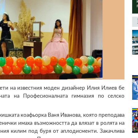
ети на известния моден дизайнер Илия Илиев бе
ината на Професионалната гимназия по селско
жишката коафьорка Ваня Иванова, която преподава
енички имаха възможността да влязат в ролята на
ния килим под буря от аплодисменти. Закачлива