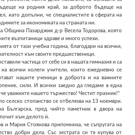
бъдеще на родния край, за доброто бъдеще на
ел, като допълни, че специалистите в сферата на
одимите за икономиката на страната ни.
на Община Пазарджик д-р Весела Тодорова, която
ните възпитаници здраве и много успехи.
ията от тази учебна година, благодари на всички,
знателност към своите предшественици.
оставили частица от себе си в нашата гимназия и са
 на всички колеги учители, които ежедневно се
питават нашите ученици в доброта и на важните
пение, сили. И всички заедно да гледаме в една
, че уважихте нашето тържество! Честит празник!“
о селско стопанство се отбелязва на 13 ноември.
на Българска, пред чийто паметник в двора на
 почит към делото ѝ.
 и Мария Стоянова припомниха, че съпругата на
ество добри дела. Със зестрата си тя купува от