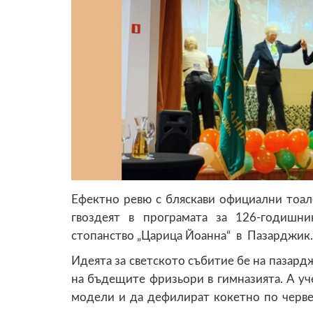
Ефектно ревю с бляскави официални тоал
гвоздеят в програмата за 126-годишн
стопанство „Царица Йоанна“ в Пазарджик.
Идеята за светското събитие бе на пазард
на бъдещите фризьори в гимназията. А уч
модели и да дефилират кокетно по черве