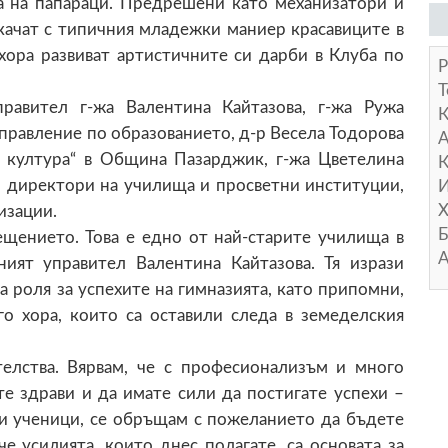
та на папараци. Предрешени като механизатори и
акачат с типичния младежки маниер красавиците в
хора развиват артистичните си дарби в Клуба по
Р
Т
правител г-жа Валентина Кайтазова, г-жа Ружа
правление по образованието, д-р Весела Тодорова
А
 култура“ в Община Пазарджик, г-жа Цветелина
К
а, директори на училища и просветни институции,
И
Х
изации.
Б
ещението. Това е едно от най-старите училища в
А
ният управител Валентина Кайтазова. Тя изрази
а роля за успехите на гимназията, като припомни,
го хора, които са оставили следа в земеделския
телства. Вярвам, че с професионализъм и много
те здрави и да имате сили да постигате успехи –
пи ученици, се обръщам с пожеланието да бъдете
че усилията, които днес полагате, са основата за