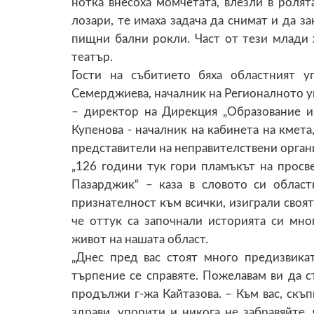
нотка внесоха момчетата, влезли в роля
лозари, те имаха задача да снимат и да з
пищни бални рокли. Част от тези млади 
театър.
Гости на събитието бяха областният у
Семерджиева, началник на Регионалното у
– директор на Дирекция „Образование и
Купенова - началник на кабинета на кмет
представители на неправителствени орган
„126 години тук гори пламъкът на просв
Пазарджик“ – каза в словото си област
признателност към всички, изиграли своят
че оттук са започнали историята си мно
живот на нашата област.
„Днес пред вас стоят много предизвика
търпение се справяте. Пожелавам ви да с
продължи г-жа Кайтазова. – Към вас, скъ
здрави, упорити и никога не забравяйте, 