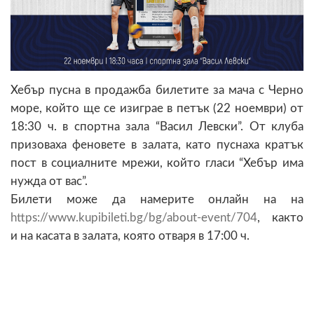
Хебър пусна в продажба билетите за мача с Черно
море, който ще се изиграе в петък (22 ноември) от
18:30 ч. в спортна зала “Васил Левски”. От клуба
призоваха феновете в залата, като пуснаха кратък
пост в социалните мрежи, който гласи “Хебър има
нужда от вас”.
Билети може да намерите онлайн на на
https://www.kupibileti.bg/bg/about-event/704
, както
и на касата в залата, която отваря в 17:00 ч.