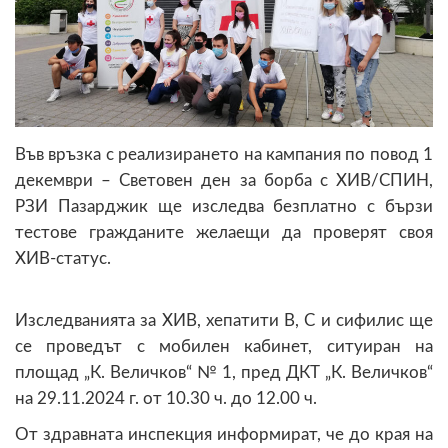
Във връзка с реализирането на кампания по повод 1
декември – Световен ден за борба с ХИВ/СПИН,
РЗИ Пазарджик ще изследва безплатно с бързи
тестове гражданите желаещи да проверят своя
ХИВ-статус.
Изследванията за ХИВ, хепатити В, С и сифилис ще
се проведът с мобилен кабинет, ситуиран на
площад „К. Величков“ № 1, пред ДКТ „К. Величков“
на 29.11.2024 г. от 10.30 ч. до 12.00 ч.
От здравната инспекция информират, че до края на