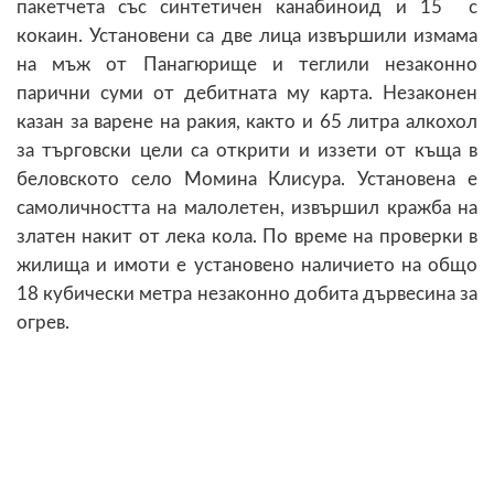
пакетчета със синтетичен канабиноид и 15 с
кокаин. Установени са две лица извършили измама
на мъж от Панагюрище и теглили незаконно
парични суми от дебитната му карта. Незаконен
казан за варене на ракия, както и 65 литра алкохол
за търговски цели са открити и иззети от къща в
беловското село Момина Клисура. Установена е
самоличността на малолетен, извършил кражба на
златен накит от лека кола. По време на проверки в
жилища и имоти е установено наличието на общо
18 кубически метра незаконно добита дървесина за
огрев.