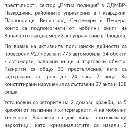
престъпност“, сектор „Пътна полиция“ в ОДМВР-
Пазарджик, районните управления в Пазарджик,
Панагюрище, Велинград, Септември и Пещера,
които са подпомогнати от мобилни екипи на
Зоналното жандармерийско управление в Пловдив.
По време на активните полицейски дейности са
проверени 927 човека и 775 автомобила, 34 обекти
- автоморги, заложни къщи и търговски обекти.
Разкрити са общо 30 престъпления, като са
задържани за срок до 24 часа 7 лица. За
констатирани нарушения са съставени 37 акта и 138
фиша.
Установени са авторите на 2 домови кражби, на 5
кражби от магазини и хипермаркети, 4 на мобилни
телефони. Заловени са две лица, притежаващи
наркотици, като криминалистите са иззели 2