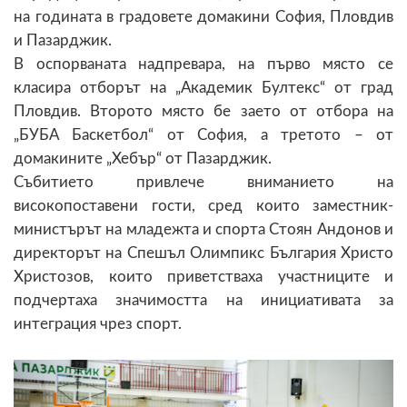
на годината в градовете домакини София, Пловдив
и Пазарджик.
В оспорваната надпревара, на първо място се
класира отборът на „Академик Бултекс“ от град
Пловдив. Второто място бе заето от отбора на
„БУБА Баскетбол“ от София, а третото – от
домакините „Хебър“ от Пазарджик.
Събитието привлече вниманието на
високопоставени гости, сред които заместник-
министърът на младежта и спорта Стоян Андонов и
директорът на Спешъл Олимпикс България Христо
Христозов, които приветстваха участниците и
подчертаха значимостта на инициативата за
интеграция чрез спорт.