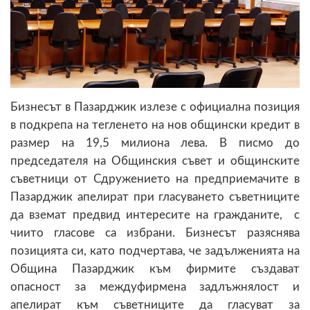
Бизнесът в Пазарджик излезе с официална позиция
в подкрепа на тегленето на нов общински кредит в
размер на 19,5 милиона лева. В писмо до
председателя на Общинския съвет и общинските
съветници от Сдружението на предприемачите в
Пазарджик апелират при гласуването съветниците
да вземат предвид интересите на гражданите, с
чиито гласове са избрани. Бизнесът разяснява
позицията си, като подчертава, че задълженията на
Община Пазарджик към фирмите създават
опасност за междуфирмена задлъжнялост и
апелират към съветниците да гласуват за