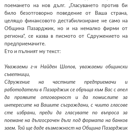
поемането на нов дълг. „Гласуването против би
било безотговорно поведение от Ваша страна,
целящо финансовото дестабилизиране не само на
Община Пазарджик, но и на немалко фирми от
региона“, се казва в писмото от Сдружението на
предприемачите.
Ето и пълният му текст:
Уважаеми г-н Найден Шопов, уважаеми общински
съветници,
Сдружение на частните предприемачи и
работодатели в Пазарджик се обръща към Вас с апел
да проявите отговорност и да помислите за
интересите на Вашите съграждани, с чиито гласове
сте избрани, преди да гласувате по въпроса за
поемане на дългосрочен дълг под формата на банков
заем. Той ще даде възможност на Община Пазарджик