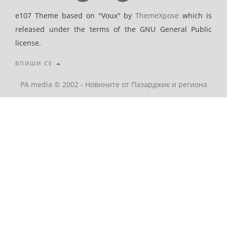
e107 Theme based on "Voux" by
ThemeXpose
which is
released under the terms of the GNU General Public
license.
ВПИШИ СЕ
PA media © 2002 - Новините от Пазарджик и региона