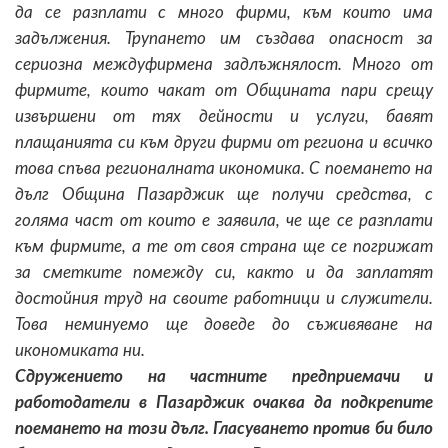
да се разплати с много фирми, към които има
задължения. Трупането им създава опасност за
сериозна междуфирмена задлъжнялост. Много от
фирмите, които чакат от Общината пари срещу
извършени от тях дейности и услуги, бавят
плащанията си към други фирми от региона и всичко
това спъва регионалната икономика. С поемането на
дълг Община Пазарджик ще получи средства, с
голяма част от които е заявила, че ще се разплати
към фирмите, а те от своя страна ще се погрижат
за сметките помежду си, както и да заплатят
достойния труд на своите работници и служители.
Това неминуемо ще доведе до съживяване на
икономиката ни.
Сдружението на частните предприемачи и
работодатели в Пазарджик очаква да подкрепите
поемането на този дълг. Гласуването против би било