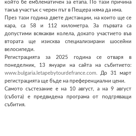
който бе емблематичен за етапа. По тази причина
такъв участък с черен път в Пещера няма да има.
През тази година двете дистанции, на които ще се
кара, са 58 и 112 километра. За първата са
допустими всякакви колела, докато участието във
втората ще изисква специализирани шосейни
велосипеди.
Регистрацията за 2025 година се отваря в
понеделник, 13 януари на сайта на събитието:
www.bulgaria.letapebytourdefrance.com.
До 31 март
регистрацията ще бъде на преференциални цени.
Самото състезание е на 10 август, а на 9 август
(събота) е предвидена програма от подгряващи
събития.