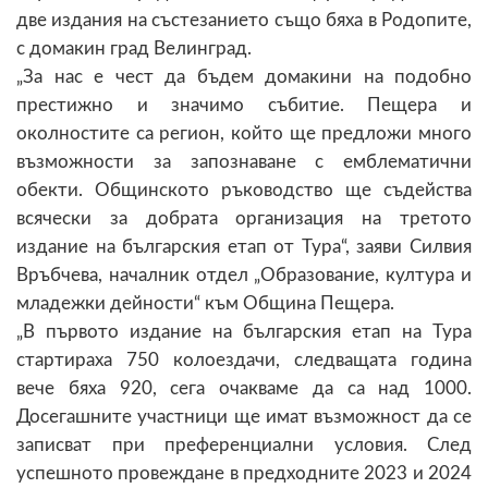
две издания на състезанието също бяха в Родопите,
с домакин град Велинград.
„За нас е чест да бъдем домакини на подобно
престижно и значимо събитие. Пещера и
околностите са регион, който ще предложи много
възможности за запознаване с емблематични
обекти. Общинското ръководство ще съдейства
всячески за добрата организация на третото
издание на българския етап от Тура“, заяви Силвия
Връбчева, началник отдел „Образование, култура и
младежки дейности“ към Община Пещера.
„В първото издание на българския етап на Тура
стартираха 750 колоездачи, следващата година
вече бяха 920, сега очакваме да са над 1000.
Досегашните участници ще имат възможност да се
записват при преференциални условия. След
успешното провеждане в предходните 2023 и 2024