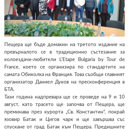
Пещера ще бъде домакин на третото издание на
превърналото се в традиционно състезание за
колоездачи-любители L’Etape Bulgaria by Tour de
France, което се организира по стандартите на
самата Обиколка на Франция. Това съобщи главният
организатор Даниел Дуков на пресконференция в
БТА.
Тази година надпревара ще се проведе на 9 и 10
август, като трасето ще започва от Пещера, ще
преминава през курорта „Св. Константин“, покрай
язовир Батак и Цигов чарк и ще завършва със
спускане от град Батак към Пещера. Предишните