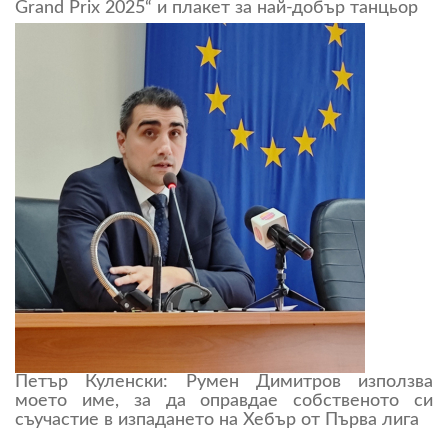
Grand Prix 2025“ и плакет за най-добър танцьор
Петър Куленски: Румен Димитров използва
моето име, за да оправдае собственото си
съучастие в изпадането на Хебър от Първа лига