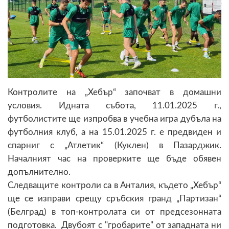
Контролите на „Хебър“ започват в домашни
условия. Идната събота, 11.01.2025 г.,
футболистите ще изпробва в учебна игра дубъла на
футболния клуб, а на 15.01.2025 г. е предвиден и
спарниг с „Атлетик“ (Куклен) в Пазарджик.
Началният час на проверките ще бъде обявен
допълнително.
Следващите контроли са в Анталия, където „Хебър“
ще се изправи срещу сръбския гранд „Партизан“
(Белград) в топ-контролата си от предсезонната
подготовка. Двубоят с "гробарите" от западната ни