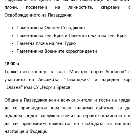
плочи, посветени на личностите, свързани с
Освобождението на Пазарджик:
Паметник на Ованес Соваджиян
Паметник на ген. Брок и Паметна плоча на ген. Брок
Паметна плоча на ген. Гурко
Паметник на Военните кореспонденти
18:00 ч.
Тържествен концерт в зала "Маестро Георги Атанасов" с
участието на Ансамбъл "Пазарджик" и народен хор
„Омана“ към СУ „Георги Брегов"
Община Пазарджик кани всички жители и гости на града
да се присъединят към тези значими събития, за да
отдадем заедно заслужена почит на героите от миналото и
да си припомним важността на свободата за нашето
настояще и бъдеще.