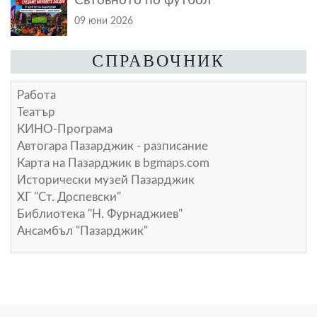
Свтовното по футбол
09 юни 2026
СПРАВОЧНИК
Работа
Театър
КИНО-Програма
Автогара Пазарджик - разписание
Карта на Пазарджик в
bgmaps.com
Исторически музей Пазарджик
ХГ "Ст. Доспевски"
Библиотека "Н. Фурнаджиев"
Ансамбъл "Пазарджик"