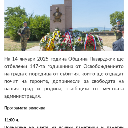
На 14 януари 2025 година Община Пазарджик ще
отбележи 147-та годишнина от Освобождението
на града с поредица от събития, които ще отдадат
почит на героите, допринесли за свободата на
нашия град и родина, съобщиха от местната
администрация.
Програмата включва:
11:00 ч.
Поднасяне на цветя на всички паметници и паметни