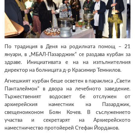
По традиция в Деня на родилната помощ – 21
януари, в „МБАЛ-Пазарджик” се раздава курбан за
здраве. Инициативата е на на изпълнителния
директор на болницата д-р Красимир Темнилов.
Агнешкият курбан беше осветен в параклиса „Свети
Панталеймон” в двора на лечебното заведение.
Тържественият водосвет бе отслужен от
архиерейския наместник на Пазарджик,
свещеноиконом Боян Кочев. В съслужението
участва и секретарят на Архиерейското
наместничество протойерей Стефан Йорданов.