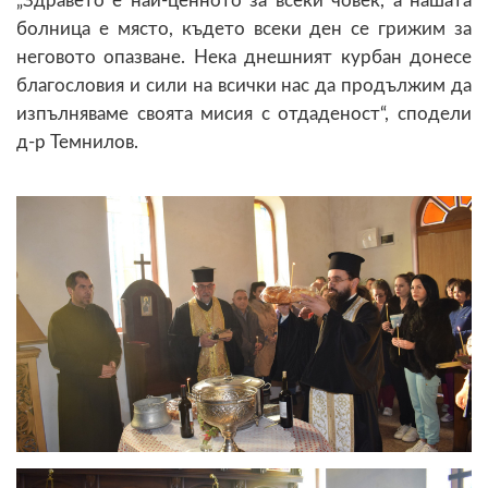
„Здравето е най-ценното за всеки човек, а нашата
болница е място, където всеки ден се грижим за
неговото опазване. Нека днешният курбан донесе
благословия и сили на всички нас да продължим да
изпълняваме своята мисия с отдаденост“, сподели
д-р Темнилов.