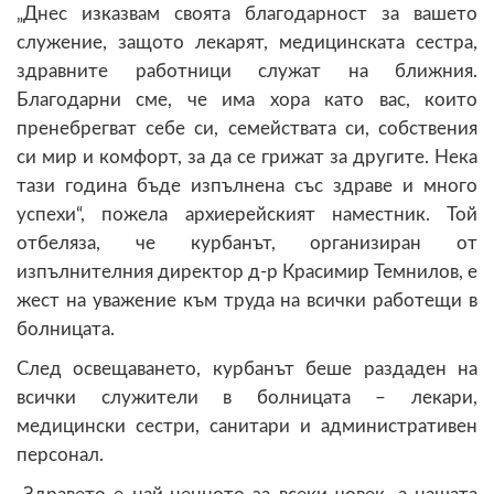
„Днес изказвам своята благодарност за вашето
служение, защото лекарят, медицинската сестра,
здравните работници служат на ближния.
Благодарни сме, че има хора като вас, които
пренебрегват себе си, семействата си, собствения
си мир и комфорт, за да се грижат за другите. Нека
тази година бъде изпълнена със здраве и много
успехи“, пожела архиерейският наместник. Той
отбеляза, че курбанът, организиран от
изпълнителния директор д-р Красимир Темнилов, е
жест на уважение към труда на всички работещи в
болницата.
След освещаването, курбанът беше раздаден на
всички служители в болницата – лекари,
медицински сестри, санитари и административен
персонал.