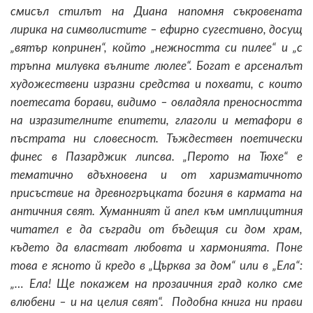
смисъл стилът на Диана напомня съкровената
лирика на символистите – ефирно сугестивно, досущ
„вятър копринен“, който „нежността си пилее“ и „с
тръпна милувка вълните люлее“. Богат е арсеналът
художествени изразни средства и похвати, с които
поетесата борави, видимо – овладяла преносността
на изразителните епитети, глаголи и метафори в
пъстрата ни словесност. Тъждествен поетически
финес в Пазарджик липсва. „Перото на Тюхе“ е
тематично вдъхновена и от харизматичното
присъствие на древногръцката богиня в кармата на
античния свят. Хуманният й апел към имплицитния
читател е да съгради от бъдещия си дом храм,
където да властват любовта и хармонията. Поне
това е ясното й кредо в „Църква за дом“ или в „Ела“:
„… Ела! Ще покажем на прозаичния град колко сме
влюбени – и на целия свят“. Подобна книга ни прави