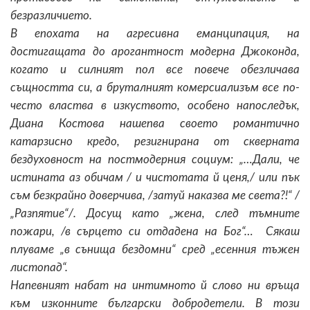
безразличието.
В епохата на агресивна еманципация, на
достигащата до арогантност модерна Джоконда,
когато и силният пол все повече обезличава
същността си, а бруталният комерсиализъм все по-
често властва в изкуството, особено напоследък,
Диана Костова нашепва своето романтично
катарзисно кредо, резигнирана от скверната
бездуховност на постмодерния социум: „…Дали, че
истината аз обичам / и чистотата й ценя,/ или пък
съм безкрайно доверчива, /затуй наказва ме света?!“ /
„Разпятие“/. Досущ като „жена, след тъмните
пожари, /в сърцето си отдадена на Бог“… Сякаш
плуваме „в сънища бездомни“ сред „есенния тъжен
листопад“.
Напевният набат на интимното й слово ни връща
към изконните български добродетели. В този