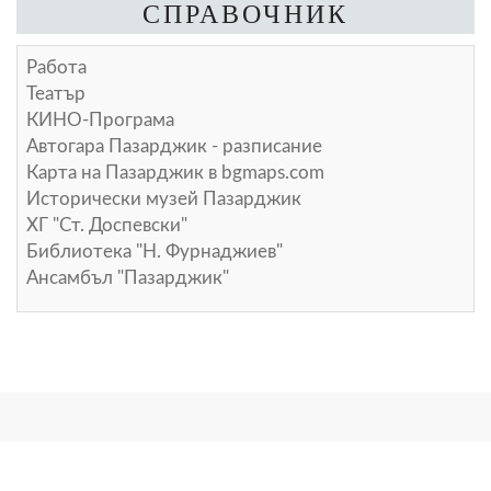
СПРАВОЧНИК
Работа
Театър
КИНО-Програма
Автогара Пазарджик - разписание
Карта на Пазарджик в
bgmaps.com
Исторически музей Пазарджик
ХГ "Ст. Доспевски"
Библиотека "Н. Фурнаджиев"
Ансамбъл "Пазарджик"