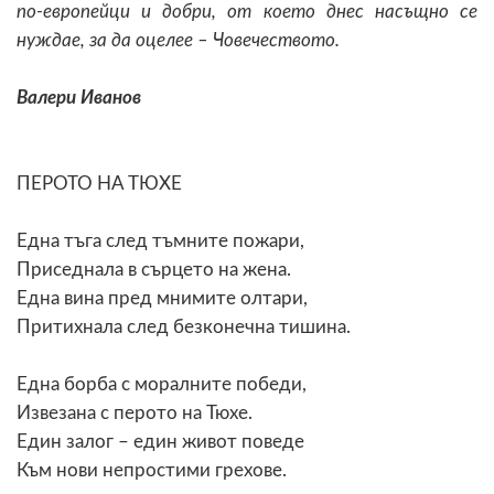
по-европейци и добри, от което днес насъщно се
нуждае, за да оцелее – Човечеството.
Валери Иванов
ПЕРОТО НА ТЮХЕ
Една тъга след тъмните пожари,
Приседнала в сърцето на жена.
Една вина пред мнимите олтари,
Притихнала след безконечна тишина.
Една борба с моралните победи,
Извезана с перото на Тюхе.
Един залог – един живот поведе
Към нови непростими грехове.