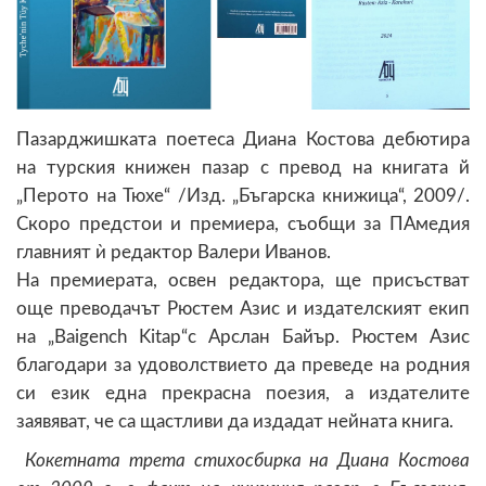
Пазарджишката поетеса Диана Костова дебютира
на турския книжен пазар с превод на книгата й
„Перото на Тюхе“ /Изд. „Бъгарска книжица“, 2009/.
Скоро предстои и премиера, съобщи за ПАмедия
главният ѝ редактор Валери Иванов.
На премиерата, освен редактора, ще присъстват
още преводачът Рюстем Азис и издателският екип
на „Baigench Kitap“с Арслан Байър. Рюстем Азис
благодари за удоволствието да преведе на родния
си език една прекрасна поезия, а издателите
заявяват, че са щастливи да издадат нейната книга.
Кокетната трета стихосбирка на Диана Костова