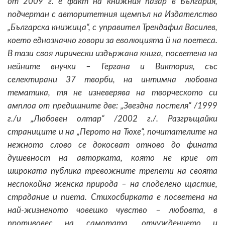
от 2009 г. е факт на книжния пазар в България,
подчертан с авторитетния щемпъл на Издателство
„Българска книжица“, с управител Трендафил Василев,
което еднозначно говори за еволюцията й на поетеса.
В тази своя лирически издържана книга, посветена на
нейните внучки – Гергана и Виктория, със
селектирани 37 творби, на интимна любовна
тематика, тя не изневерява на творческото си
амплоа от предишните две: „Звездна постеля“ /1999
г./и „Любовен олтар“ /2002 г./. Разгръщайки
страниците и на „Перото на Тюхе“, почитателите на
нежното слово се докосват отново до фината
душевност на авторката, която не крие от
широката публика тревожните трепети на своята
неспокойна женска природа – на споделено щастие,
страдание и пиета. Стихосбирката е посветена на
най-жизненото човешко чувство – любовта, в
противовес на самотата, отчуждението и