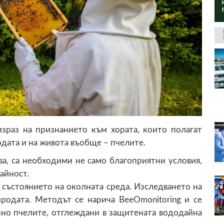
израз на признанието към хората, които полагат
одата и на живота въобще – пчелите.
ва, са необходими не само благоприятни условия,
дайност.
 състоянието на околната среда. Изследването на
родата. Методът се нарича BeeOmonitoring и се
нно пчелите, отглеждани в защитената вододайна