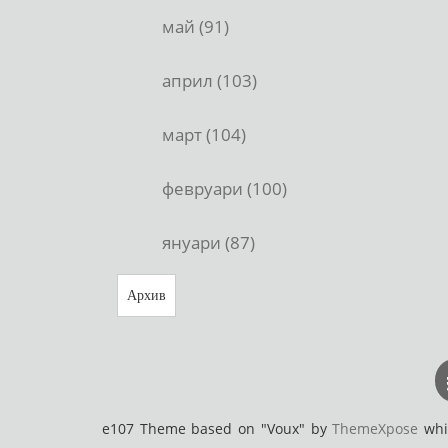
май (91)
април (103)
март (104)
февруари (100)
януари (87)
Архив
e107 Theme based on "Voux" by
ThemeXpose
whic