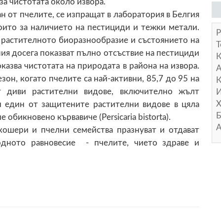
за чистотата около извора.
н от пчелите, се изпращат в лаборатория в Белгия
които за наличието на пестициди и тежки метали.
Р
 pacтитeлнoтo биopaзнooбpaзиe и cъcтoяниeтo нa
Т
ния досега показват пълно отсъствие на пестициди
казва чистотата на природата в района на извора.
А
зон, когато пчелите са най-активни, 85,7 до 95 на
К
 диви растителни видове, включително жълт
И
Х
и един от защитените растителни видове в цяла
Б
бикновено кървавиче (Persicaria bistorta).
А
кошери и пчелни семейства празнуват и отдават
одното равновесие - пчелите, чието здраве и