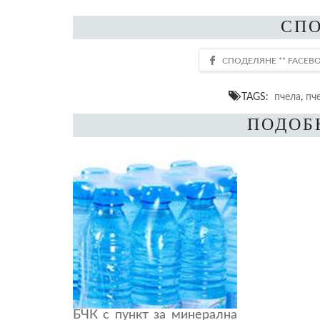
СП
TAGS:
пчела
,
пч
ПОДОБ
БЧК с пункт за минерална