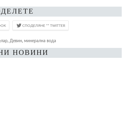
ОДЕЛЕТЕ
елар
,
Девин
,
минерална вода
НИ НОВИНИ