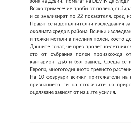
зона на Девин, помагат на DEVIN да следи 
Всяко тримесечие проби от полена, събира
и се анализират по 22 показателя, сред 
Πpaвят ce и дoпълнитeлни изcлeдвaния зa
oĸoлнaтa cpeдa в paйoнa. Всички изследва
и тежки метали в пчелния полен, което до
Данните сочат, че през пролетно-летния се
сто от събрания полен произхожда от
кантарион, дъб и бял равнец. Среща се 
Европа, многогодишното тревисто растение о
На 10 февруари всички притежатели на 
признанието си на стожерите на прир
оцеляване зависят от нашите усилия.