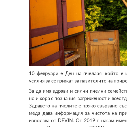
10 февруари е Ден на пчеларя, който е 
усилия за се грижат за пазителите на прир
За да има здрави и силни пчелни семейст
но и хора с познания, загриженост и всеот
Здравето на пчелите е пряко свързано със
меда дава информация за чистота на при
използва от DEVIN. От 2019 г. насам име