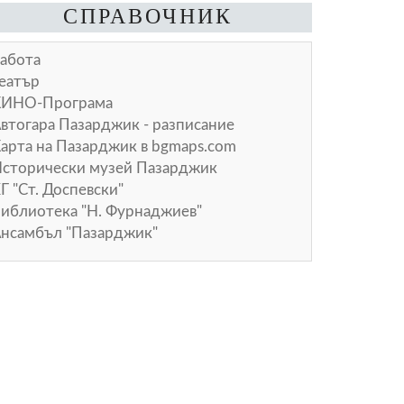
СПРАВОЧНИК
абота
еатър
КИНО-Програма
втогара Пазарджик - разписание
арта на Пазарджик в
bgmaps.com
сторически музей Пазарджик
Г "Ст. Доспевски"
иблиотека "Н. Фурнаджиев"
нсамбъл "Пазарджик"