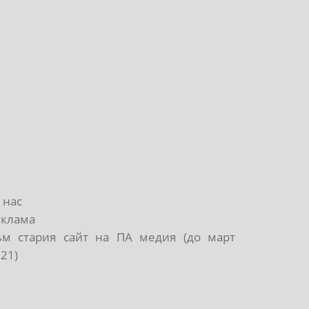
 нас
еклама
ъм стария сайт на ПА медия (до март
21)