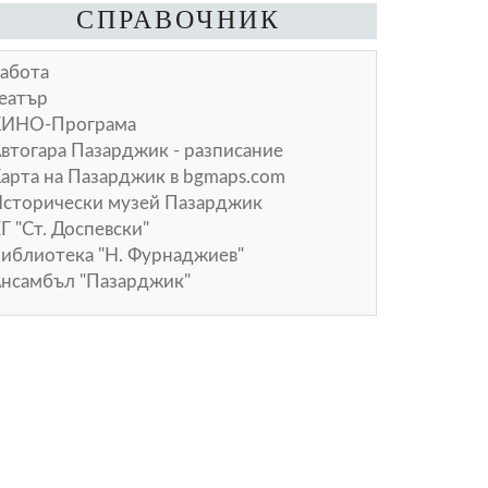
СПРАВОЧНИК
абота
еатър
КИНО-Програма
втогара Пазарджик - разписание
арта на Пазарджик в
bgmaps.com
сторически музей Пазарджик
Г "Ст. Доспевски"
иблиотека "Н. Фурнаджиев"
нсамбъл "Пазарджик"