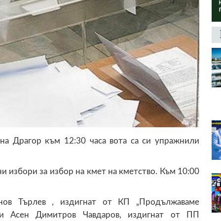
на Драгор към 12:30 часа вота са си упражнили
ни избори за избор на кмет на кметство. Към 10:00
нов Търлев , издигнат от КП „Продължаваме
 и Асен Димитров Чавдаров, издигнат от ПП