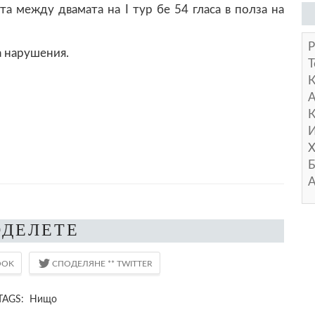
между двамата на I тур бе 54 гласа в полза на
Р
а нарушения.
Т
А
К
И
Х
Б
А
ОДЕЛЕТЕ
TAGS: Нищо