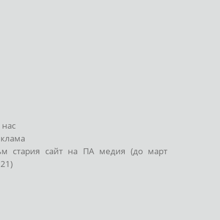
 нас
еклама
ъм стария сайт на ПА медия (до март
21)