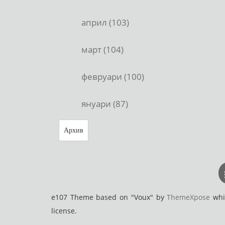
април (103)
март (104)
февруари (100)
януари (87)
Архив
e107 Theme based on "Voux" by
ThemeXpose
whic
license.