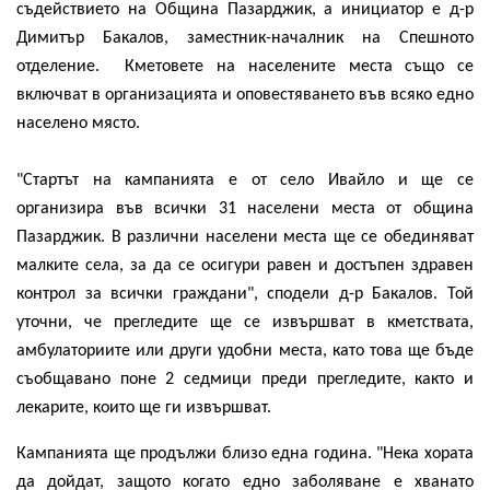
съдействието на Община Пазарджик, а инициатор е д-р
Димитър Бакалов, заместник-началник на Спешното
отделение. Кметовете на населените места също се
включват в организацията и оповестяването във всяко едно
населено място.
"Стартът на кампанията е от село Ивайло и ще се
организира във всички 31 населени места от община
Пазарджик. В различни населени места ще се обединяват
малките села, за да се осигури равен и достъпен здравен
контрол за всички граждани", сподели д-р Бакалов. Той
уточни, че прегледите ще се извършват в кметствата,
амбулаториите или други удобни места, като това ще бъде
съобщавано поне 2 седмици преди прегледите, както и
лекарите, които ще ги извършват.
Кампанията ще продължи близо една година. "Нека хората
да дойдат, защото когато едно заболяване е хванато