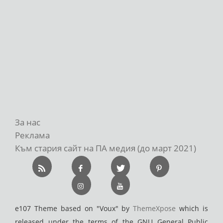
За нас
Реклама
Към стария сайт на ПА медия (до март 2021)
e107 Theme based on "Voux" by
ThemeXpose
which is
released under the terms of the GNU General Public