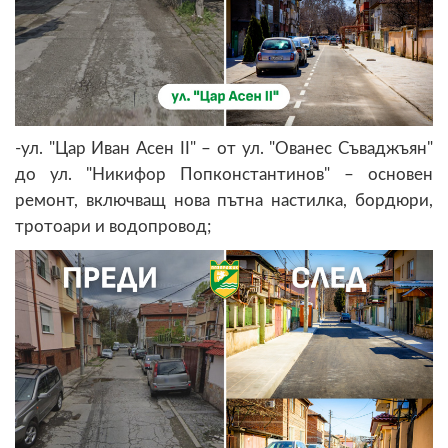
-ул. "Цар Иван Асен II" – от ул. "Ованес Съваджъян"
до ул. "Никифор Попконстантинов" – основен
ремонт, включващ нова пътна настилка, бордюри,
тротоари и водопровод;