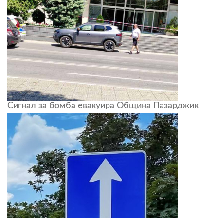
Сигнал за бомба евакуира Община Пазарджик