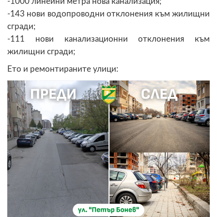
-1000 линейни метра нова канализация;
-143 нови водопроводни отклонения към жилищни
сгради;
-111 нови канализационни отклонения към
жилищни сгради;
Ето и ремонтираните улици: