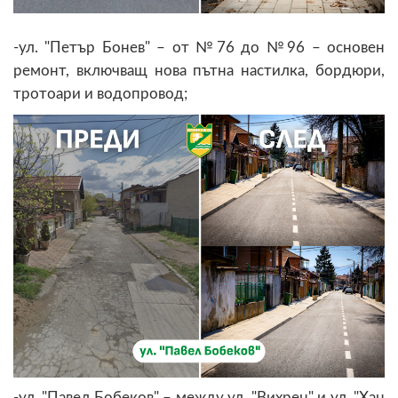
-ул. "Петър Бонев" – от №76 до №96 – основен
ремонт, включващ нова пътна настилка, бордюри,
тротоари и водопровод;
-ул. "Павел Бобеков" – между ул. "Вихрен" и ул. "Хан