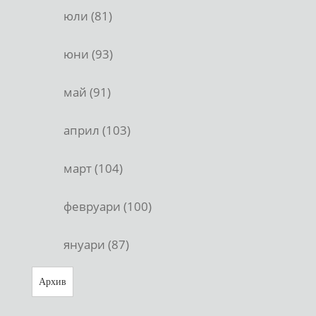
юли (81)
юни (93)
май (91)
април (103)
март (104)
февруари (100)
януари (87)
Архив