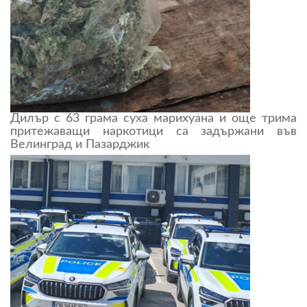
Дилър с 63 грама суха марихуана и още трима
притежаващи наркотици са задържани във
Велинград и Пазарджик