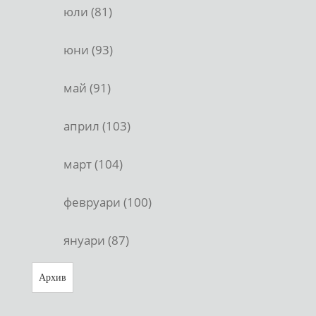
юли (81)
юни (93)
май (91)
април (103)
март (104)
февруари (100)
януари (87)
Архив