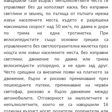
навършили тази възраст непълнолетните често ги
управляват без да използват каска, без изправни
светлини и звънец, по пътища от пътната мрежа
извън населените места, където е разрешена
максимална скорост над 50 км/ч, по двама и дори
по трима на една тротинетка. При
велосипедистите също основни грешки са
управлението без светлоотразителна жилетка през
нощта или извън населените места, без изправни
светлини, движение по двама или трима
велосипедисти успоредно, а не един зад друг.
Често срещани са внезапни появи на платното за
движение, бързо и рисково преминаване през
пешеходните пътеки, преминаване на червен
светофар, рисково и бързо движение между
автомобилите. Отговорност за малолетните и
непълнолетните, които не са навършили 16
годишна възраст носят родители, попечители или