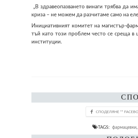
„В здравеопазването винаги трябва да им
криза – не можем да разчитаме само на ел
Инициативният комитет на магистър-фарма
тъй като този проблем често се среща в 
институции.
СП
TAGS:
фармацевки