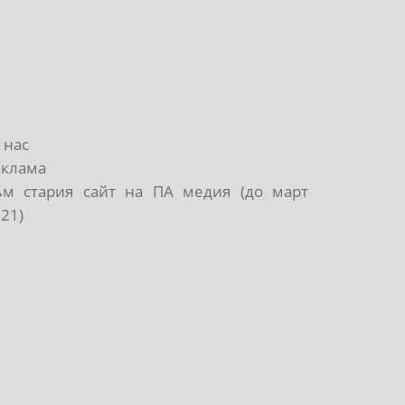
 нас
еклама
ъм стария сайт на ПА медия (до март
21)