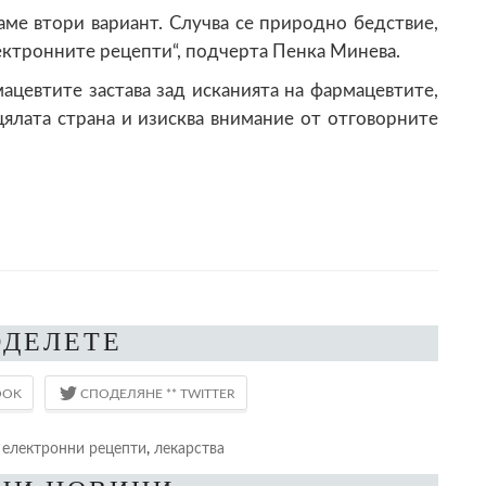
аме втори вариант. Случва се природно бедствие,
ектронните рецепти“, подчерта Пенка Минева.
цевтите застава зад исканията на фармацевтите,
цялата страна и изисква внимание от отговорните
ОДЕЛЕТЕ
,
електронни рецепти
,
лекарства