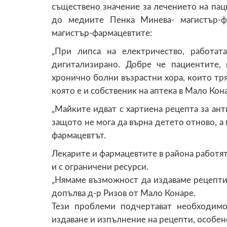
съществено значение за лечението на пац
до медиите Пенка Минева- магистър-ф
магистър-фармацевтите:
„При липса на електричество, работа
дигитализирано. Добре че пациентите, 
хронично болни възрастни хора, които тряб
която е и собственик на аптека в Мало Кон
„Майките идват с хартиена рецепта за ант
защото не мога да върна детето отново, а 
фармацевтът.
Лекарите и фармацевтите в района работя
и с ограничени ресурси.
„Нямаме възможност да издаваме рецепти,
допълва д-р Ризов от Мало Конаре.
Тези проблеми подчертават необходимо
издаване и изпълнение на рецепти, особен