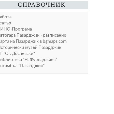
СПРАВОЧНИК
абота
еатър
КИНО-Програма
втогара Пазарджик - разписание
арта на Пазарджик в
bgmaps.com
сторически музей Пазарджик
Г "Ст. Доспевски"
иблиотека "Н. Фурнаджиев"
нсамбъл "Пазарджик"