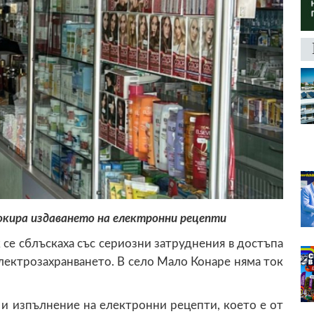
окира издаването на електронни рецепти
се сблъскаха със сериозни затруднения в достъпа
лектрозахранването. В село Мало Конаре няма ток
 и изпълнение на електронни рецепти, което е от