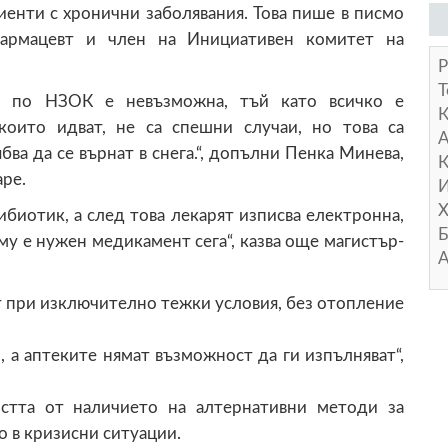
иенти с хронични заболявания. Това пише в писмо
армацевт и член на Инициативен комитет на
Р
Т
та по НЗОК е невъзможна, тъй като всичко е
които идват, не са спешни случаи, но това са
А
ва да се върнат в снега.“, допълни Пенка Минева,
К
аре.
И
Х
ибиотик, а след това лекарят изписва електронна,
Б
му е нужен медикамент сега“, казва още магистър-
А
т при изключително тежки условия, без отопление
 а аптеките нямат възможност да ги изпълняват“,
стта от наличието на алтернативни методи за
о в кризисни ситуации.