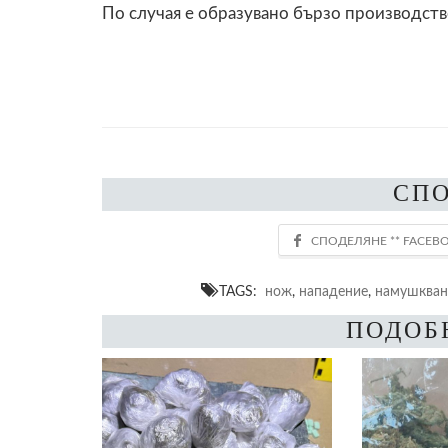
По случая е образувано бързо производств
СП
TAGS:
нож
,
нападение
,
намушкван
ПОДОБ