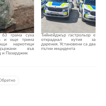
 63 грама суха
Тийнейджър гастрольор е
на и още трима
откраднал кутия за
ващи наркотици
дарения. Установени са два
държани във
пътни инцидента
д и Пазарджик
Обратно