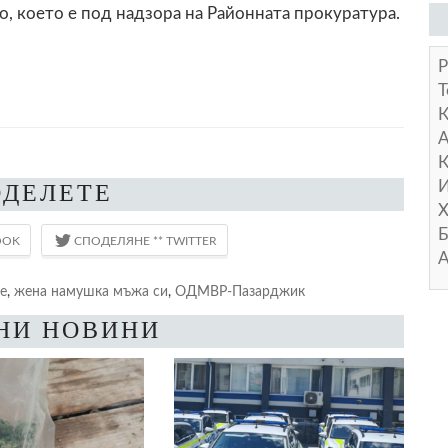
о, което е под надзора на Районната прокуратура.
Р
Т
А
К
И
ОДЕЛЕТЕ
Х
Б
А
е
,
жена намушка мъжа си
,
ОДМВР-Пазарджик
НИ НОВИНИ