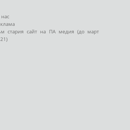
 нас
еклама
ъм стария сайт на ПА медия (до март
21)