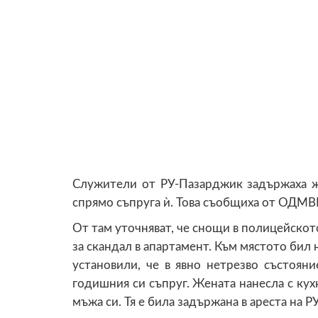
Служители от РУ-Пазарджик задържаха ж
спрямо съпруга ѝ. Това съобщиха от ОДМ
От там уточняват, че снощи в полицейскот
за скандал в апартамент. Към мястото би
установили, че в явно нетрезво състоян
годишния си съпруг. Жената нанесла с ку
мъжа си. Тя е била задържана в ареста на 