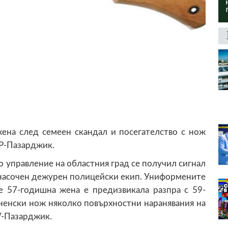
ена след семеен скандал и посегателство с нож
ВР-Пазарджик.
о управление на областния град се получил сигнал
л насочен дежурен полицейски екип. Униформените
ие 57-годишна жена е предизвикала разпра с 59-
хненски нож няколко повърхностни наранявания на
РУ-Пазарджик.