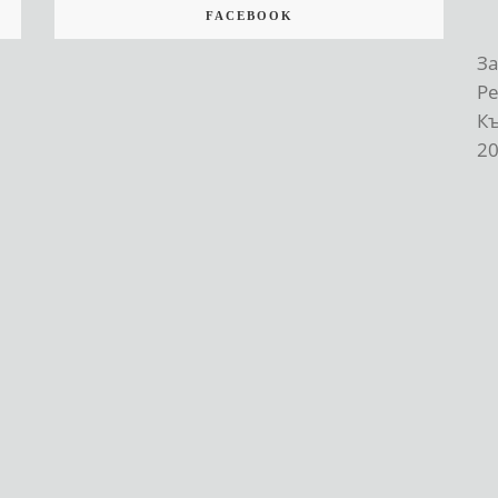
FACEBOOK
За
Р
К
20