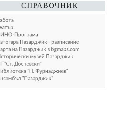
СПРАВОЧНИК
абота
еатър
КИНО-Програма
втогара Пазарджик - разписание
арта на Пазарджик в
bgmaps.com
сторически музей Пазарджик
Г "Ст. Доспевски"
иблиотека "Н. Фурнаджиев"
нсамбъл "Пазарджик"