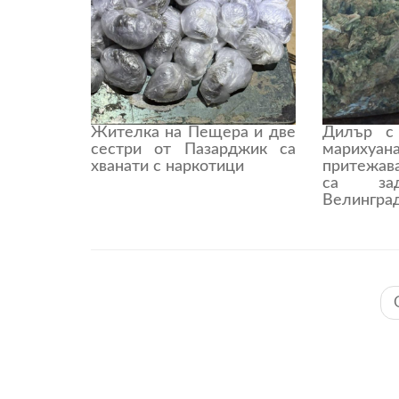
Жителка на Пещера и две
Дилър с
сестри от Пазарджик са
марихуа
хванати с наркотици
притежа
са за
Велингра