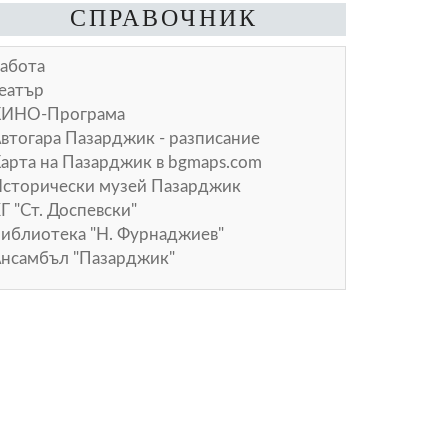
СПРАВОЧНИК
абота
еатър
КИНО-Програма
втогара Пазарджик - разписание
арта на Пазарджик в
bgmaps.com
сторически музей Пазарджик
Г "Ст. Доспевски"
иблиотека "Н. Фурнаджиев"
нсамбъл "Пазарджик"