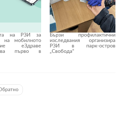
ята на РЗИ за
Бързи профилактични
е на мобилното
изследвания организира
ение еЗдраве
РЗИ в парк-остров
жава първо в
„Свобода“
Обратно