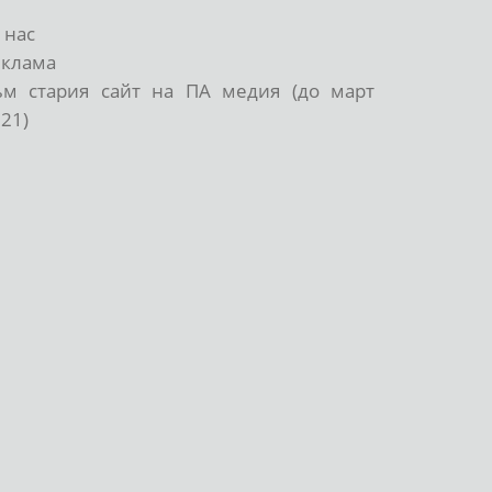
 нас
еклама
ъм стария сайт на ПА медия (до март
21)