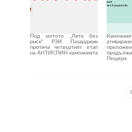
Под мотото „Лято без
Кампани
риск“ РЗИ Пазарджик
ативиран
протича четвъртият етап
прилож
на АНТИСПИН кампанията
продъл
Пещера