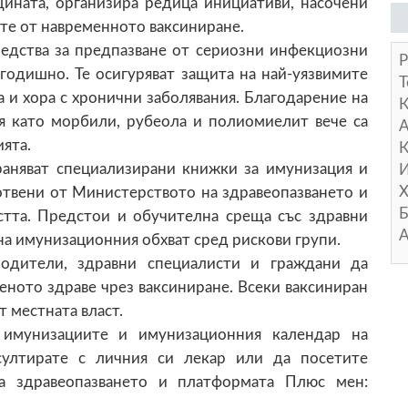
ината, организира редица инициативи, насочени
те от навременното ваксиниране.
редства за предпазване от сериозни инфекциозни
Р
годишно. Те осигуряват защита на най-уязвимите
Т
а и хора с хронични заболявания. Благодарение на
я като морбили, рубеола и полиомиелит вече са
А
ията.
К
раняват специализирани книжки за имунизация и
И
Х
готвени от Министерството на здравеопазването и
Б
тта. Предстои и обучителна среща със здравни
А
на имунизационния обхват сред рискови групи.
одители, здравни специалисти и граждани да
еното здраве чрез ваксиниране. Всеки ваксиниран
т местната власт.
имунизациите и имунизационния календар на
султирате с личния си лекар или да посетите
а здравеопазването и платформата Плюс мен: