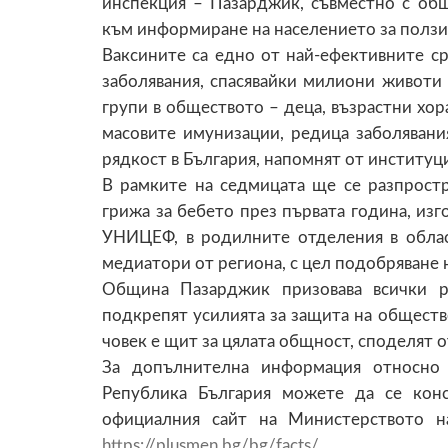
инспекция – Пазарджик, съвместно с общ
към информиране на населението за ползи
Ваксините са едно от най-ефективните с
заболявания, спасявайки милиони животи 
групи в обществото – деца, възрастни хор
масовите имунизации, редица заболявани
рядкост в България, напомнят от институц
В рамките на седмицата ще се разпрост
грижа за бебето през първата година, из
УНИЦЕФ, в родилните отделения в облас
медиатори от региона, с цел подобряване 
Община Пазарджик призовава всички р
подкрепят усилията за защита на обществ
човек е щит за цялата общност, споделят о
За допълнителна информация относно 
Република България можете да се кон
официалния сайт на Министерството н
https://plusmen.bg/bg/facts/
.