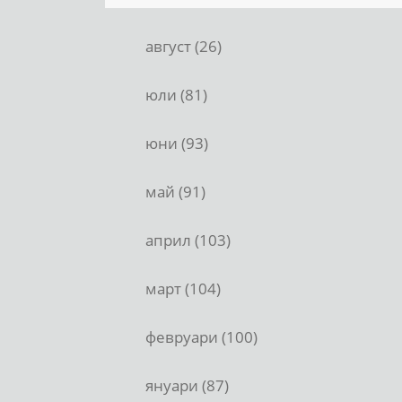
август (26)
юли (81)
юни (93)
май (91)
април (103)
март (104)
февруари (100)
януари (87)