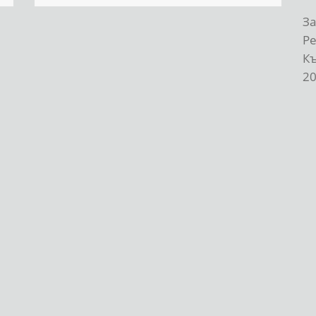
За
Р
К
20