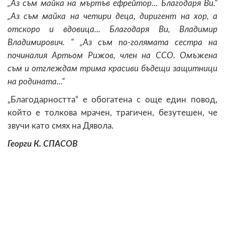
„Аз съм майка на мъртъв ефрейтор... Благодаря Ви."
„Аз съм майка на четири деца, диригент на хор, а
отскоро и вдовица... Благодаря Ви, Владимир
Владимирович. " „Аз съм по-голямата сестра на
починалия Артьом Рижов, член на ССО. Омъжена
съм и отглеждам трима красиви бъдещи защитници
на родината...“
„Благодарността“ е обогатена с още един повод,
който е толкова мрачен, трагичен, безутешен, че
звучи като смях на Дявола.
Георги К. СПАСОВ