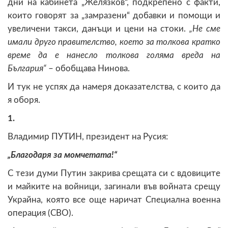
дни на кабинета „Желязков“, подкрепено с факти,
които говорят за „замразени“ добавки и помощи и
увеличени такси, данъци и цени на стоки.
„Не сме
имали друго правителство, което за толкова кратко
време да е нанесло толкова голяма вреда на
България“
– обобщава Нинова.
И тук не успях да намеря доказателства, с които да
я оборя.
1.
Владимир ПУТИН, президент на Русия:
„Благодаря за момчетата!“
С тези думи Путин закрива срещата си с вдовиците
и майките на войници, загинали във войната срещу
Украйна, която все още наричат Специална военна
операция (СВО).