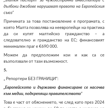
„златен паспорт“ за чуждестранни инвеститори с
дълбоки джобове нарушават правото на Европейския
съюз“
Причината за това постановление е програмата, с
която Малта позволява на неевропейци на практика
да си купят малтийско гражданство – а
следователно и гражданство на ЕС; финансовият
минимален праг е €690 000.
Можем да предположим кои и как са се
възползвали от тази възможност.
5.
„ Репортери БЕЗ ГРАНИЦИ“:
„Европейското и държавно финансиране се насочва
към медии, подкрепящи правителството
“
Това е част от обяснението, че след като през 2024