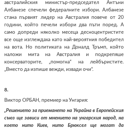
австралийския министър-председател Антъни
Албанезе спечели федералните избори. Албанезе
стана първият лидер на Австралия повече от 20
години, който печели избори два пъти поред. А
само допреди няколко месеца десноцентристите
все още изглеждаха като най-вероятния победител
на вота. Но политиката на Доналд Тръмп, който
наложи мита на Австралия и подкрепяше
консерваторите, „помогна“ на лейбъристите.
„Вместо да изпише вежди, извади очи“.
8.
Виктор ОРБАН, премиер на Унгария:
„Решението за приемането на Украйна в Европейския
съюз ще зависи от мнението на унгарския народ, на
което нито Киев, нито Брюксел ще могат да