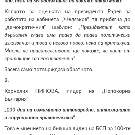
дни, нека да му дадем шанс да покаже какво може"
Колкото за оценката на президента Радев за
работата на кабинета „Желязков“, тя прибягна до
„демократичния“ шаблон
: „Президентът като
държавен глава има право да прави политически
изказвания и това е негово право, нека да критикува.
Мисля, че правителството ще покаже, че част от
критиките са неоснователни".
Засега само потвърждава обратното.
2.
Корнелия НИНОВА, лидер на „Непокорна
България“:
„100 дни на измамното антинародно, антисоциално
и корупционно правителство“
Това е мнението на бившия лидер на БСП за 100-те