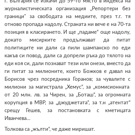
г. България се изкачи до 59-то място в индекса на
журналистическата организация „Репортери без
граници" за свободата на медиите, през т.г. тя
отново пропада надолу. Страната ни вече е на 70-та
позиция в класирането. И ще „падаме“ още надолу,
докато мисирките продължават да питат
политиците ни дали са пили шампанско по еди
какъв си повод, дали са допрели ръка до тялото на
еди коя си, дали познават тези или онези, вместо да
ги питат за милионите, които Божков е давал на
Борисов чрез посредника Горанов; за чувалите с
милиони за магистрала „Хемус“, за „комисионната
от 20 млн. лв. за Чирен, за „Боташ“, за огромната
корупция в МВР, за „джуджетата“, за т.н „атентат“
срещу Гешев, за постановката с кметицата
Иванчева…
Толкова са „жълти“, че даже миришат.