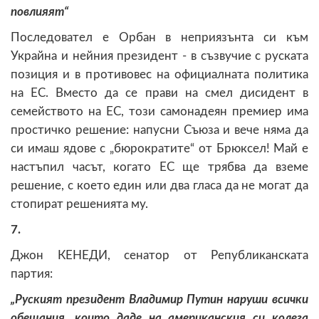
повлияят“
Последовател е Орбан в неприязънта си към
Украйна и нейния президент - в съзвучие с руската
позиция и в противовес на официалната политика
на ЕС. Вместо да се прави на смел дисидент в
семейството на ЕС, този самонадеян премиер има
простичко решение: напусни Съюза и вече няма да
си имаш ядове с „бюрократите“ от Брюксел! Май е
настъпил часът, когато ЕС ще трябва да вземе
решение, с което един или два гласа да не могат да
стопират решенията му.
7.
Джон КЕНЕДИ, сенатор от Републиканската
партия:
„Руският президент Владимир Путин наруши всички
обещания, които даде на американския си колега