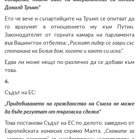
Доналд Тръмп"
Ето че вече и съпартийците на Тръмп се опитват да
го вразумят в отношението му към Путин.
Законодателят от горната камара на парламента
във Вашингтон отбеляза:
„Руският лидер се гаври със
стопанина на Белия дом, когато и както си иска
."
Едва ли може нещо по-различно да се добави към
това.
6.
Съдът на ЕС:
„Придобиването на гражданство на Съюза не може
да бъде резултат от търговска сделка“
Това постанови Съдът на ЕС по делото, заведено от
Европейската комисия спрямо Малта.
„Схемите за