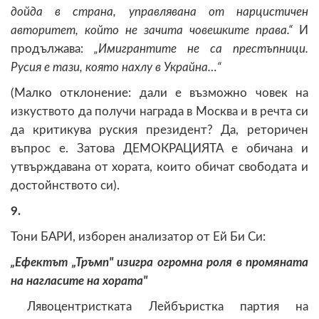
дойда в страна, управлявана от нарцистичен
авторитет, който не зачита човешките права.“
И
продължава:
„Имигрантите не са престъпници.
Русия е тази, която нахлу в Украйна…“
(Малко отклонение: дали е възможно човек на
изкуството да получи награда в Москва и в речта си
да критикува руския президент? Да, реторичен
въпрос е. Затова ДЕМОКРАЦИЯТА е обичана и
утвърждавана от хората, които обичат свободата и
достойнството си).
9.
Тони БАРИ, изборен анализатор от Ей Би Си:
„Ефектът „Тръмп" изигра огромна роля в промяната
на нагласите на хората"
Лявоцентристката Лейбъристка партия на