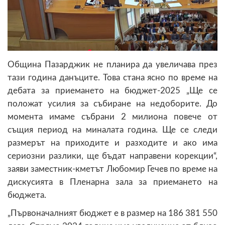
Община Пазарджик не планира да увеличава през
тази година данъците. Това стана ясно по време на
дебата за приемането на бюджет-2025 „Ще се
положат усилия за събиране на недоборите. До
момента имаме събрани 2 милиона повече от
същия период на миналата година. Ще се следи
размерът на приходите и разходите и ако има
сериозни разлики, ще бъдат направени корекции“,
заяви заместник-кметът Любомир Гечев по време на
дискусията в Пленарна зала за приемането на
бюджета.
„Първоначалният бюджет е в размер на 186 381 550