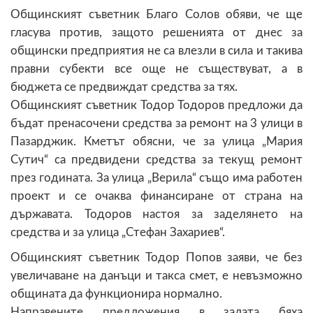
Общинският съветник Благо Солов обяви, че ще
гласува против, защото решенията от днес за
общински предприятия не са влезли в сила и такива
правни субекти все още не съществуват, а в
бюджета се предвиждат средства за тях.
Общинският съветник Тодор Тодоров предложи да
бъдат пренасочени средства за ремонт на 3 улици в
Пазарджик. Кметът обясни, че за улица „Мария
Сутич“ са предвидени средства за текущ ремонт
през годината. За улица „Верила“ също има работен
проект и се очаква финансиране от страна на
държавата. Тодоров настоя за заделянето на
средства и за улица „Стефан Захариев“.
Общинският съветник Тодор Попов заяви, че без
увеличаване на данъци и такса смет, е невъзможно
общината да функционира нормално.
Направените предложения в залата бяха