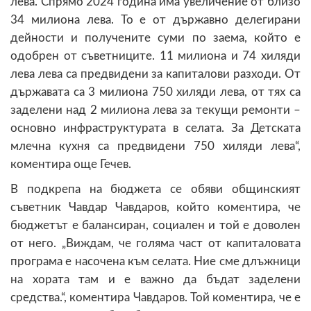
лева. Спрямо 2024 година има увеличение от близо
34 милиона лева. То е от държавно делегирани
дейности и получените суми по заема, който е
одобрен от съветниците. 11 милиона и 74 хиляди
лева лева са предвидени за капиталови разходи. От
държавата са 3 милиона 750 хиляди лева, от тях са
заделени над 2 милиона лева за текущи ремонти –
основно инфраструктурата в селата. За Детската
млечна кухня са предвидени 750 хиляди лева“,
коментира още Гечев.
В подкрепа на бюджета се обяви общинският
съветник Чавдар Чавдаров, който коментира, че
бюджетът е балансиран, социален и той е доволен
от него. „Виждам, че голяма част от капиталовата
програма е насочена към селата. Ние сме длъжници
на хората там и е важно да бъдат заделени
средства.“, коментира Чавдаров. Той коментира, че е