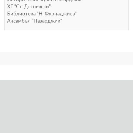
ХГ "Ст. Доспевски"
Библиотека "Н. Фурнаджиев"
Ансамбъл "Пазарджик"