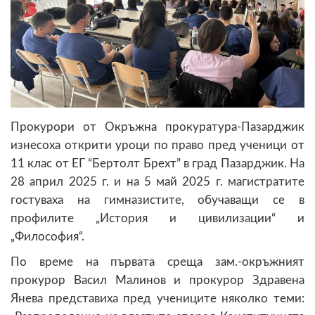
Прокурори от Окръжна прокуратура-Пазарджик
изнесоха открити уроци по право пред ученици от
11 клас от ЕГ “Бертолт Брехт” в град Пазарджик. На
28 април 2025 г. и на 5 май 2025 г. магистратите
гостуваха на гимназистите, обучаващи се в
профилите „История и цивилизации“ и
„Философия“.
По време на първата среща зам.-окръжният
прокурор Васил Малинов и прокурор Здравена
Янева представиха пред учениците няколко теми: