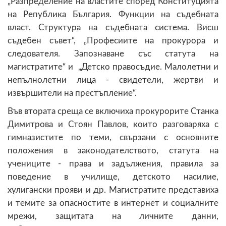
„Разпределение на властите според Конституцията
на Република България. Функции на съдебната
власт. Структура на съдебната система. Висш
съдебен съвет“, „Професиите на прокурора и
следователя. Запознаване със статута на
магистратите“ и „Детско правосъдие. Малолетни и
непълнолетни лица - свидетели, жертви и
извършители на престъпление“.
Във втората среща се включиха прокурорите Станка
Димитрова и Стоян Павлов, които разговаряха с
гимназистите по теми, свързани с основните
положения в законодателството, статута на
учениците - права и задължения, правила за
поведение в училище, детското насилие,
хулигански прояви и др. Магистратите представиха
и темите за опасностите в интернет и социалните
мрежи, защитата на личните данни,