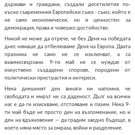
държави и граждани, създали десетилетия по-
късно съвременния Европейски съюз - съюз, който е
не само икономически, но и ценностен: за
демокрация, права и човешко достойнство.
Никой не може да отрече, че без Деня на победата
днес нямаше да отбелязваме Деня на Европа. Двата
празника не само не се изключват, а са
взаимосвързани. 9-ти май не се нуждае от
изкуствено създадени спорове, породени от
политически пристрастия и интереси.
Нека днешният ден винаги ни напомня, че
свободата и мирът не са даденост. Дълг на всички
нас е да ги изискваме, отстояваме и пазим. Нека 9-
ти май бъде не просто ден на възпоменание, но и
ден на вдъхновение — да градим заедно бъдеще, в
което няма място за омраза, войни и разделение.