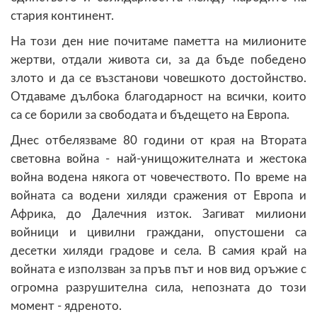
стария континент.
На този ден ние почитаме паметта на милионите
жертви, отдали живота си, за да бъде победено
злото и да се възстанови човешкото достойнство.
Отдаваме дълбока благодарност на всички, които
са се борили за свободата и бъдещето на Европа.
Днес отбелязваме 80 години от края на Втората
световна война - най-унищожителната и жестока
война водена някога от човечеството. По време на
войната са водени хиляди сражения от Европа и
Африка, до Далечния изток. Загиват милиони
войници и цивилни граждани, опустошени са
десетки хиляди градове и села. В самия край на
войната е използван за пръв път и нов вид оръжие с
огромна разрушителна сила, непозната до този
момент - ядреното.