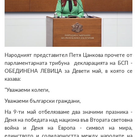
Народният представител Петя Цанкова прочете от
парламентарната трибуна декларацията на БСП -
ОБЕДИНЕНА ЛЕВИЦА за Девети май, в която се
казава:
"Уважаеми колеги,
Уважаеми български граждани,
На 9-ти май отбелязваме два значими празника -
Деня на победата над нацизма във Втората световна
война и Деня на Европа - символ на мира,
единството и солидарността между народите на