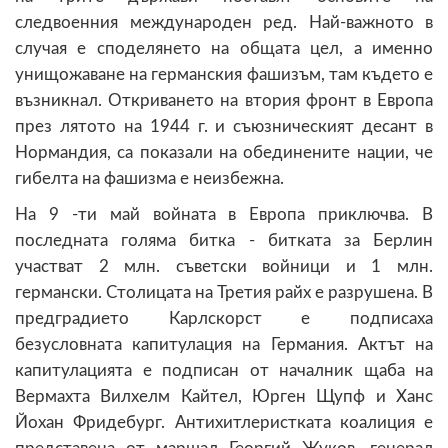
следвоенния международен ред. Най-важното в
случая е споделянето на общата цел, а именно
унищожаване на германския фашизъм, там където е
възникнал. Откриването на втория фронт в Европа
през лятото на 1944 г. и съюзническият десант в
Нормандия, са показали на обединените нации, че
гибелта на фашизма е неизбежна.
На 9 -ти май войната в Европа приключва. В
последната голяма битка - битката за Берлин
участват 2 млн. съветски войници и 1 млн.
германски. Столицата на Третия райх е разрушена. В
предградието Карлскорст е подписаха
безусловната капитулация на Германия. Актът на
капитулацията е подписан от началник щаба на
Вермахта Вилхелм Кайтел, Юрген Щупф и Ханс
Йохан Фридебург. Антихитлеристката коалиция е