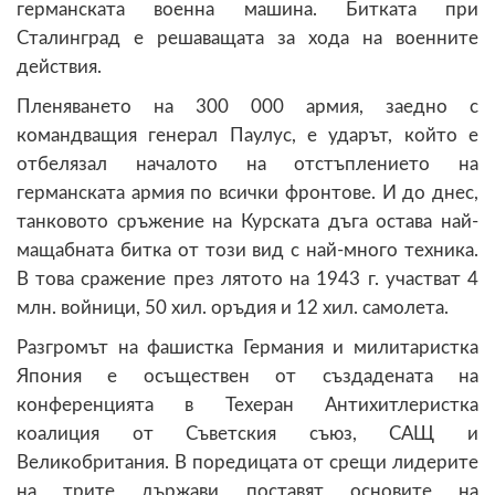
германската военна машина. Битката при
Сталинград е решаващата за хода на военните
действия.
Пленяването на 300 000 армия, заедно с
командващия генерал Паулус, е ударът, който е
отбелязал началото на отстъплението на
германската армия по всички фронтове. И до днес,
танковото сръжение на Курската дъга остава най-
мащабната битка от този вид с най-много техника.
В това сражение през лятото на 1943 г. участват 4
млн. войници, 50 хил. оръдия и 12 хил. самолета.
Разгромът на фашистка Германия и милитаристка
Япония е осъществен от създадената на
конференцията в Техеран Антихитлеристка
коалиция от Съветския съюз, САЩ и
Великобритания. В поредицата от срещи лидерите
на трите държави поставят основите на