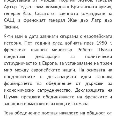
представена от маршал Георгий Жуков, генерал
Артър Тедър - зам.-командващ Британската армия,
генерал Карл Спаатс от военното командване на
САЩ и френският генерал Жан дьо Латр дьо
Тасини.
9-ти май е дата завинаги свързана с европейската
история. Пет години след войната през 1950 г.
френският външен министър Роберт Шуман
представя декларация за политически
сътрудничество в Европа, за установяване на траен
мир между европейските нации. На основата на
предложените в декларацията идеи започва
формирането на обединение от държави за
икономическо сътрудничество. Декларацията на
Шуман предлага обединяването на френските и
западно-германските въглища и стомана.
Това обединение поставя началото на общност от