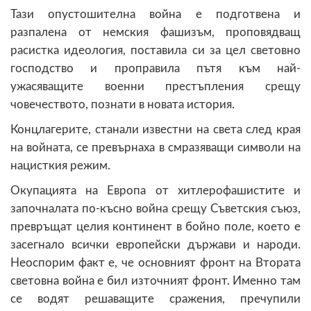
Тази опустошителна война е подготвена и
разпалена от немския фашизъм, проповядващ
расистка идеология, поставила си за цел световно
господство и проправила пътя към най-
ужасяващите военни престъпления срещу
човечеството, познати в новата история.
Концлагерите, станали известни на света след края
на войната, се превърнаха в смразяващи символи на
нацисткия режим.
Окупацията на Европа от хитлерофашистите и
започналата по-късно война срещу Съветския съюз,
превръщат целия континент в бойно поле, което е
засегнало всички европейски държави и народи.
Неоспорим факт е, че основният фронт на Втората
световна война е бил източният фронт. Именно там
се водят решаващите сражения, пречупили